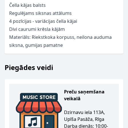
Čella kājas balsts
Regulējams siksnas attālums
4 pozīcijas - variācijas čella kājai
Divi caurumi krēsla kājām
Materiāls: Riekstkoka korpuss, neilona auduma
siksna, gumijas pamatne
Piegādes veidi
Preču saņemšana
veikalā
Dzirnavu iela 113A,
Upīša Pasāža, Rīga
Darba dienās: 10:00-