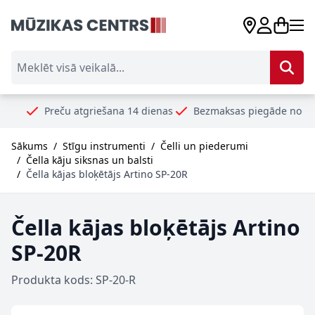
Skip to Content
Meklēt visā veikalā...
Preču atgriešana 14 dienas
Bezmaksas piegāde no 99€
Droš
Sākums
/
Stīgu instrumenti
/
Čelli un piederumi
/
Čella kāju siksnas un balsti
/
Čella kājas bloķētājs Artino SP-20R
Čella kājas bloķētājs Artino
SP-20R
Produkta kods: SP-20-R