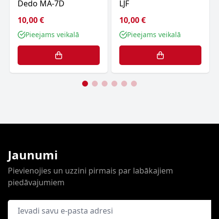
Dedo MA-7D
LJF
10,00 €
10,00 €
Pieejams veikalā
Pieejams veikalā
Jaunumi
Pievienojies un uzzini pirmais par labākajiem
piedāvajumiem
E-pasta adrese