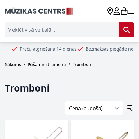
Skip to Content
Meklēt visā veikalā...
Preču atgriešana 14 dienas
Bezmaksas piegāde no 99€
Dr
Sākums
/
Pūšaminstrumenti
/
Tromboni
Tromboni