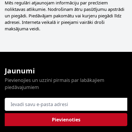
Mēs regulāri atjaunojam informāciju par precīziem
noliktavas atlikumie. Nodrošinam ātru pasūtījumu apstrādi
un piegādi. Piedāvājam pakomātu vai kurjeru piegādi līdz
adresei. Interneta veikalā ir pieejami vairāki droši
maksājuma veidi.
Jaunumi
Pievienojies un uzzini pirmais par labākajiem
piedāvajumiem
E-pasta adrese
Pievienoties