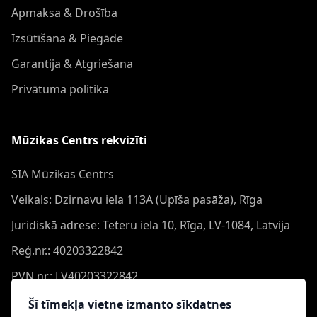
Apmaksa & Drošība
Izsūtīšana & Piegāde
Garantija & Atgriešana
Privātuma politika
Mūzikas Centrs rekvizīti
SIA Mūzikas Centrs
Veikals: Dzirnavu iela 113A (Upīša pasāža), Rīga
Juridiskā adrese: Teteru iela 10, Rīga, LV-1084, Latvija
Reģ.nr.: 40203322842
PVN nr.: LV40203322842
Banka: Swedbank AS
Šī tīmekļa vietne izmanto sīkdatnes