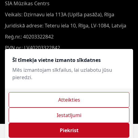
SIA Mūzikas Centrs
Veikals: Dzirnavu iela 113A (Upīša pasāža), Rīga
Juridiskā adrese: Teteru iela 10, Rīga, LV-1084, Latvija
Reģ.nr.: 40203322842
PVN nr.: LV40203322842
Banka: Swedbank AS
Šī tīmekļa vietne izmanto sīkdatnes
Konts: LV44HABA0551050864473
Mēs izmantojam sīkfailus, lai uzlabotu jūsu
pieredzi.
Swift: HABALV22
Atteikties
Iestatījumi
Mūzikas Centrs © 2021-2026. Visas tiesības aizsargātas.
Interneta veikala izveide - Magecode
.
Piekrist
Filtrs