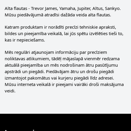
Alta flautas - Trevor James, Yamaha, Jupiter, Altus, Sankyo.
Mūsu piedāvājumā atradīsi dažāda veida alta flautas.
Katram produktam ir norādīti precīzi tehniskie apraksti,
bildes un pieejamība veikalā, lai jūs spētu izvēlēties tieši to,
kas ir nepieciešams.
Mēs regulāri atjaunojam informāciju par precīziem
noliktavas atlikumiem, tādēļ mājaslapā vienmēr redzama
aktuālā pieejamība un mēs nodrošinam ātru pasūtījumu
apstrādi un piegādi. Piedāvājam ātru un drošu piegādi
izmantojot pakomātus vai kurjeru piegādi līdz adresei.
Mūsu interneta veikalā ir pieejami vairāki droši maksājuma
veidi.