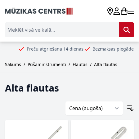
Skip to Content
Meklēt visā veikalā...
Preču atgriešana 14 dienas
Bezmaksas piegāde no 99€
Sākums
/
Pūšaminstrumenti
/
Flautas
/
Alta flautas
Alta flautas