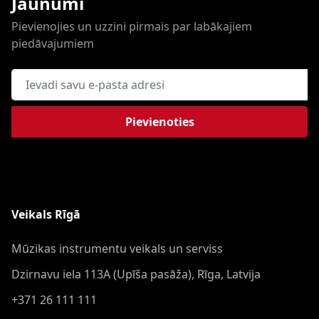
Jaunumi
Pievienojies un uzzini pirmais par labākajiem
piedāvajumiem
E-pasta adrese
Pievienoties
Veikals Rīgā
Mūzikas instrumentu veikals un serviss
Dzirnavu iela 113A (Upīša pasāža), Rīga, Latvija
+371 26 111 111