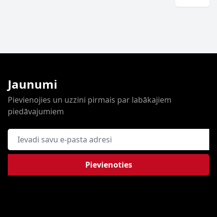
Jaunumi
Pievienojies un uzzini pirmais par labākajiem
piedāvajumiem
E-pasta adrese
Pievienoties