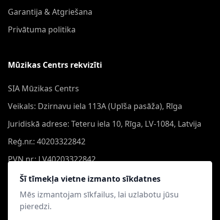
Garantija & Atgriešana
Privātuma politika
Mūzikas Centrs rekvizīti
SIA Mūzikas Centrs
Veikals: Dzirnavu iela 113A (Upīša pasāža), Rīga
Juridiskā adrese: Teteru iela 10, Rīga, LV-1084, Latvija
Reģ.nr.: 40203322842
PVN nr.: LV40203322842
Banka: Swedbank AS
Šī tīmekļa vietne izmanto sīkdatnes
Konts: LV44HABA0551050864473
Mēs izmantojam sīkfailus, lai uzlabotu jūsu
pieredzi.
Swift: HABALV22