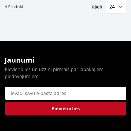
4
Produkti
Rādīt
Jaunumi
Pievienojies un uzzini pirmais par labākajiem
piedāvajumiem
E-pasta adrese
Pievienoties