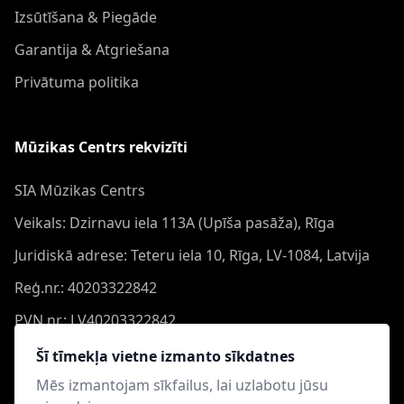
Izsūtīšana & Piegāde
Garantija & Atgriešana
Privātuma politika
Mūzikas Centrs rekvizīti
SIA Mūzikas Centrs
Veikals: Dzirnavu iela 113A (Upīša pasāža), Rīga
Juridiskā adrese: Teteru iela 10, Rīga, LV-1084, Latvija
Reģ.nr.: 40203322842
PVN nr.: LV40203322842
Banka: Swedbank AS
Šī tīmekļa vietne izmanto sīkdatnes
Konts: LV44HABA0551050864473
Mēs izmantojam sīkfailus, lai uzlabotu jūsu