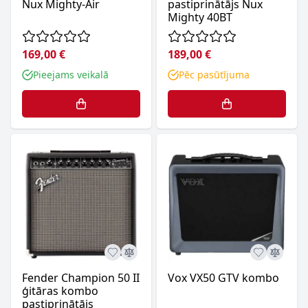
Nux Mighty-Air
pastiprinātājs Nux
Mighty 40BT
169,00 €
189,00 €
Pieejams veikalā
Pēc pasūtījuma
Fender Champion 50 II
Vox VX50 GTV kombo
ģitāras kombo
pastiprinātājs