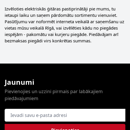
Izvēloties elektriskās ģitāras pastiprinātāji pie mums, tu
ietaupi laiku un saņem pārdomātu sortimentu vienuviet.
Pasūtījumu var noformēt interneta veikalā ar saņemšanu uz
vietas mūsu veikalā Rīgā, vai izvēlēties kādu no piegādes
iespējām - pakomātu vai kurjeru piegāde. Piedāvājam arī
bezmaksas piegādi virs konkrētas summas.
Jaunumi
Pievienojies un uzzini pirmais par labākajiem
piedāvajumiem
E-pasta adrese