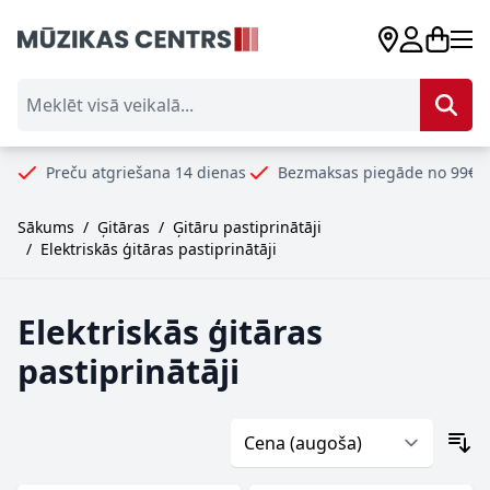
Skip to Content
Meklēt visā veikalā...
atgriešana 14 dienas
Bezmaksas piegāde no 99€
Droši un 
Sākums
/
Ģitāras
/
Ģitāru pastiprinātāji
/
Elektriskās ģitāras pastiprinātāji
Elektriskās ģitāras
pastiprinātāji