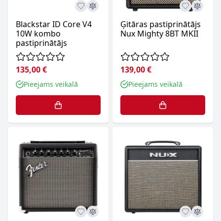
Blackstar ID Core V4
Ģitāras pastiprinātājs
10W kombo
Nux Mighty 8BT MKII
pastiprinātājs
135,00 €
139,00 €
Pieejams veikalā
Pieejams veikalā