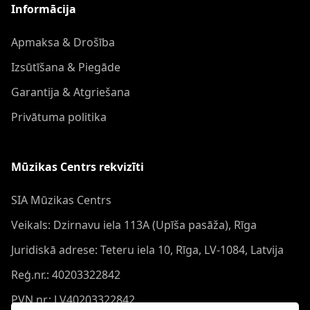
Informācija
Apmaksa & Drošība
Izsūtīšana & Piegāde
Garantija & Atgriešana
Privātuma politika
Mūzikas Centrs rekvizīti
SIA Mūzikas Centrs
Veikals: Dzirnavu iela 113A (Upīša pasāža), Rīga
Juridiskā adrese: Teteru iela 10, Rīga, LV-1084, Latvija
Reģ.nr.: 40203322842
PVN nr.: LV40203322842