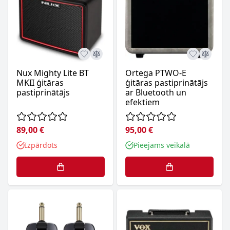
Nux Mighty Lite BT
Ortega PTWO-E
MKII ģitāras
ģitāras pastiprinātājs
pastiprinātājs
ar Bluetooth un
efektiem
89,00 €
95,00 €
Izpārdots
Pieejams veikalā