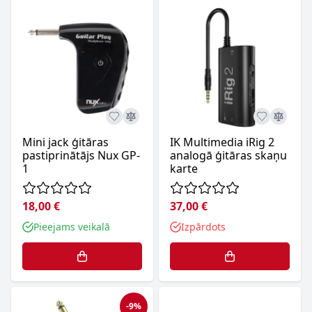
Mini jack ģitāras
IK Multimedia iRig 2
pastiprinātājs Nux GP-
analogā ģitāras skaņu
1
karte
18,00 €
37,00 €
Pieejams veikalā
Izpārdots
-9%