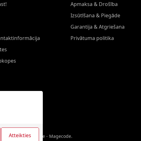
st!
Apmaksa & Drošība
Izsūtīšana & Piegāde
Garantija & Atgriešana
ontaktinformācija
Privātuma politika
tes
Apkopes
Atteikties
erneta veikala izveide - Magecode
.