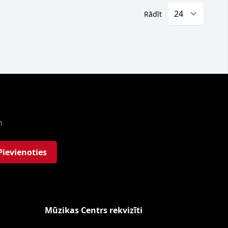
Rādīt
m
Pievienoties
Mūzikas Centrs rekvizīti