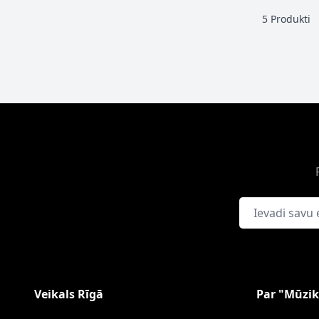
5
Produkti
E-pasta adrese
Veikals Rīgā
Par "Mūzik