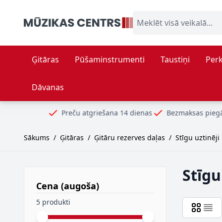
Skip to Content
Meklēt visā veikalā...
Ģitāras
Pūšaminstrumenti
Taustiņi
Perk
Dāvanas
Preču atgriešana 14 dienas
Bezmaksas piegāde no 99€
Sākums
/
Ģitāras
/
Ģitāru rezerves daļas
/
Stīgu uztinēji
Stīgu
Cena (augoša)
filter
5 produkti
Minimal price
Maximum price