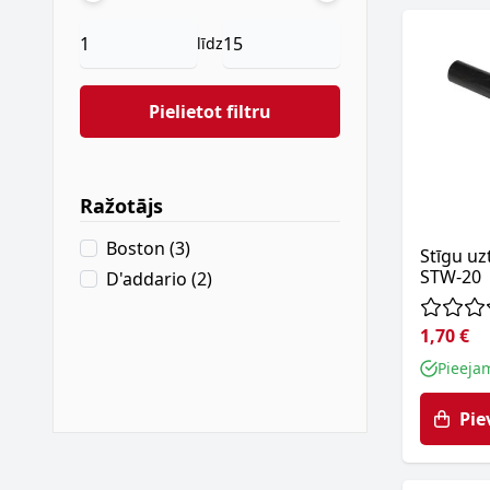
līdz
Pielietot filtru
Ražotājs
filter
products available
Boston
(
3
)
Stīgu uz
STW-20
products available
D'addario
(
2
)
1,70 €
Pieeja
Pie