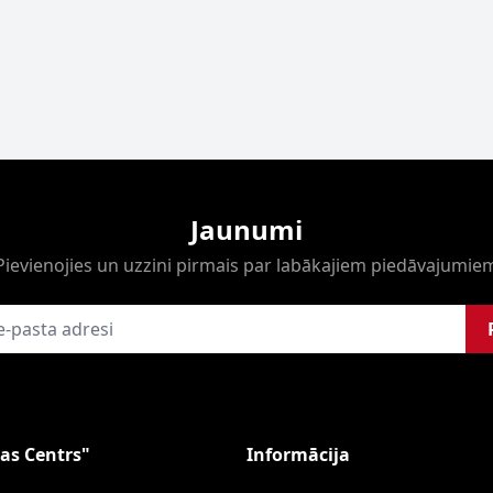
Jaunumi
Pievienojies un uzzini pirmais par labākajiem piedāvajumie
as Centrs"
Informācija