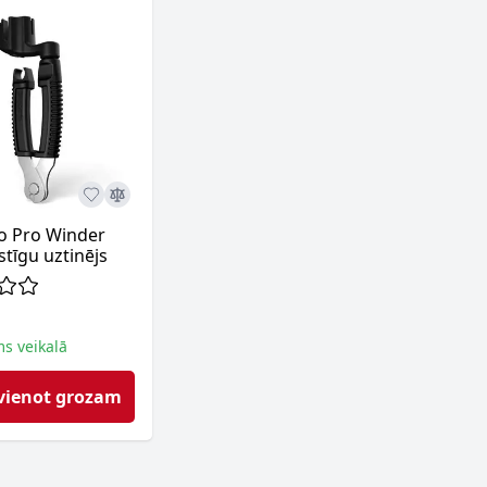
o Pro Winder
tīgu uztinējs
ms veikalā
vienot grozam