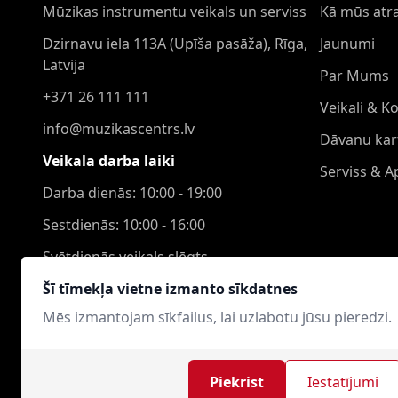
Mūzikas instrumentu veikals un serviss
Kā mūs atra
Dzirnavu iela 113A (Upīša pasāža), Rīga,
Jaunumi
Latvija
Par Mums
+371 26 111 111
Veikali & K
info@muzikascentrs.lv
Dāvanu kar
Veikala darba laiki
Serviss & 
Darba dienās: 10:00 - 19:00
Sestdienās: 10:00 - 16:00
Svētdienās veikals slēgts
Šī tīmekļa vietne izmanto sīkdatnes
Mēs izmantojam sīkfailus, lai uzlabotu jūsu pieredzi.
Piekrist
Iestatījumi
Mūzikas Centrs © 2021-2026. Visas tiesības aizsargātas.
Int