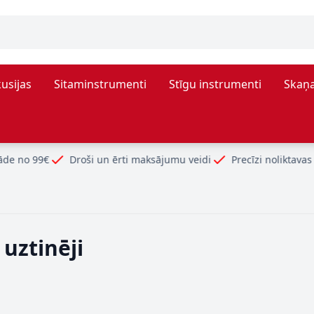
usijas
Sitaminstrumenti
Stīgu instrumenti
Skaņa
Droši un ērti maksājumu veidi
Precīzi noliktavas atlikumi
 uztinēji