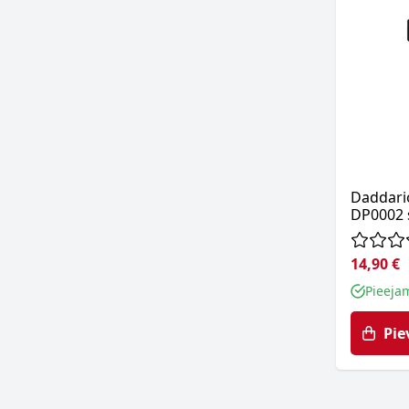
Daddari
DP0002 s
14,90 €
Pieeja
Pie