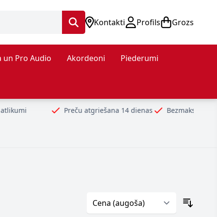
Kontakti
Profils
Grozs
 un Pro Audio
Akordeoni
Piederumi
Preču atgriešana 14 dienas
Bezmaksas piegāde no 99