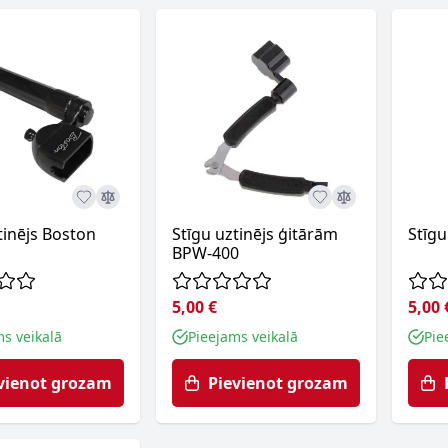
tinējs Boston
Stīgu uztinējs ģitārām
Stīgu
BPW-400
5,00 €
5,00 
ms veikalā
Pieejams veikalā
Pie
vienot grozam
Pievienot grozam