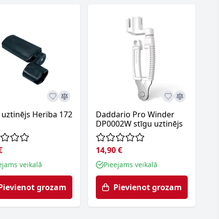
 uztinējs Heriba 172
Daddario Pro Winder
DP0002W stīgu uztinējs
€
14,90 €
ejams veikalā
Pieejams veikalā
Pievienot grozam
Pievienot grozam