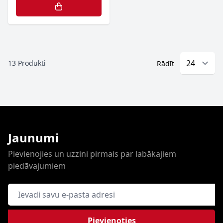
13
Produkti
Rādīt
Jaunumi
Pievienojies un uzzini pirmais par labākajiem
piedāvajumiem
E-pasta adrese
Pievienoties