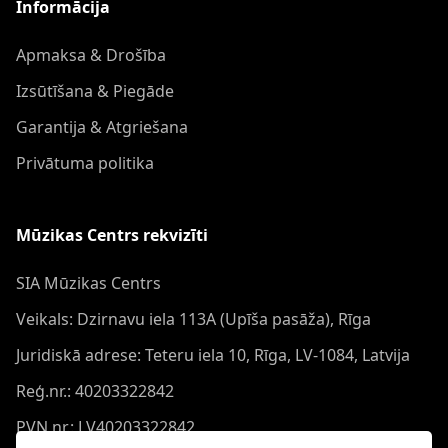
Informācija
Apmaksa & Drošība
Izsūtīšana & Piegāde
Garantija & Atgriešana
Privātuma politika
Mūzikas Centrs rekvizīti
SIA Mūzikas Centrs
Veikals: Dzirnavu iela 113A (Upīša pasāža), Rīga
Juridiskā adrese: Teteru iela 10, Rīga, LV-1084, Latvija
Reģ.nr.: 40203322842
PVN nr.: LV40203322842