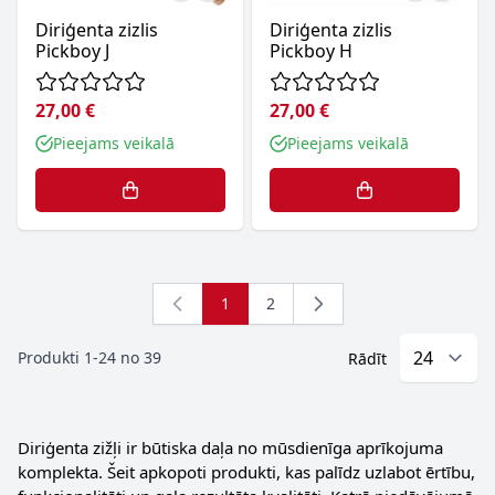
Diriģenta zizlis
Diriģenta zizlis
Pickboy J
Pickboy H
27,00 €
27,00 €
Pieejams veikalā
Pieejams veikalā
1
2
You're currently reading page
Lapa
Produkti
1
-
24
no
39
Rādīt
Diriģenta zižļi ir būtiska daļa no mūsdienīga aprīkojuma
komplekta. Šeit apkopoti produkti, kas palīdz uzlabot ērtību,