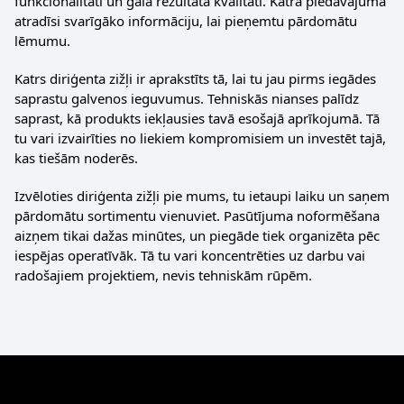
funkcionalitāti un gala rezultāta kvalitāti. Katrā piedāvājumā
atradīsi svarīgāko informāciju, lai pieņemtu pārdomātu
lēmumu.
Katrs diriģenta zižļi ir aprakstīts tā, lai tu jau pirms iegādes
saprastu galvenos ieguvumus. Tehniskās nianses palīdz
saprast, kā produkts iekļausies tavā esošajā aprīkojumā. Tā
tu vari izvairīties no liekiem kompromisiem un investēt tajā,
kas tiešām noderēs.
Izvēloties diriģenta zižļi pie mums, tu ietaupi laiku un saņem
pārdomātu sortimentu vienuviet. Pasūtījuma noformēšana
aizņem tikai dažas minūtes, un piegāde tiek organizēta pēc
iespējas operatīvāk. Tā tu vari koncentrēties uz darbu vai
radošajiem projektiem, nevis tehniskām rūpēm.