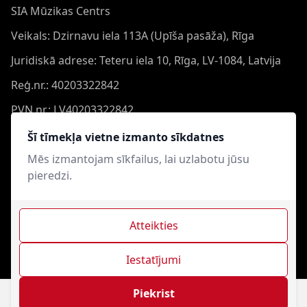
SIA Mūzikas Centrs
Veikals: Dzirnavu iela 113A (Upīša pasāža), Rīga
Juridiskā adrese: Teteru iela 10, Rīga, LV-1084, Latvija
Reģ.nr.: 40203322842
PVN nr.: LV40203322842
Banka: Swedbank AS
Šī tīmekļa vietne izmanto sīkdatnes
Konts: LV44HABA0551050864473
Mēs izmantojam sīkfailus, lai uzlabotu jūsu
pieredzi.
Swift: HABALV22
Atteikties
Iestatījumi
Mūzikas Centrs © 2021-2026. Visas tiesības aizsargātas.
Interneta veikala izveide - Magecode
.
Piekrist