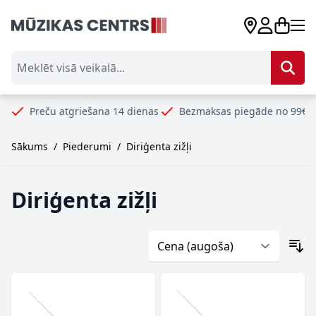
Skip to Content
Meklēt visā veikalā...
atgriešana 14 dienas
Bezmaksas piegāde no 99€
Droši un ē
Sākums
/
Piederumi
/
Diriģenta zižļi
Diriģenta zižļi