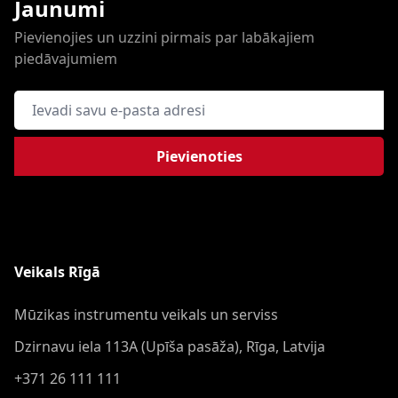
Jaunumi
Pievienojies un uzzini pirmais par labākajiem
piedāvajumiem
E-pasta adrese
Pievienoties
Veikals Rīgā
Mūzikas instrumentu veikals un serviss
Dzirnavu iela 113A (Upīša pasāža), Rīga, Latvija
+371 26 111 111