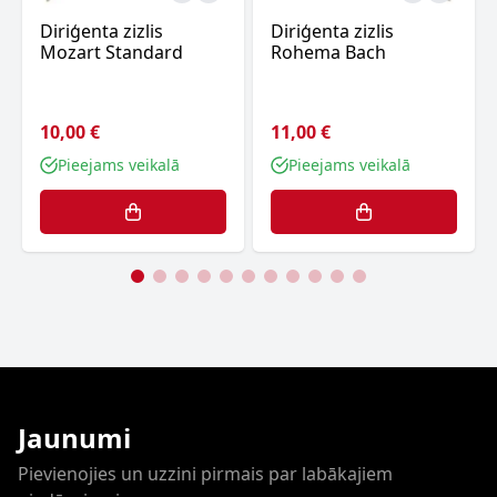
Diriģenta zizlis
Diriģenta zizlis
Mozart Standard
Rohema Bach
10,00 €
11,00 €
Pieejams veikalā
Pieejams veikalā
Jaunumi
Pievienojies un uzzini pirmais par labākajiem