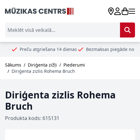
Skip to Content
Meklēt visā veikalā...
reču atgriešana 14 dienas
Bezmaksas piegāde no 99€
Droš
Sākums
/
Diriģenta zižļi
/
Piederumi
/
Diriģenta zizlis Rohema Bruch
Diriģenta zizlis Rohema
Bruch
Produkta kods: 615131