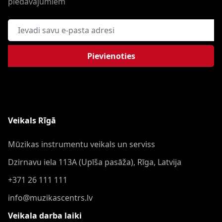
piedāvajumiem
E-pasta adrese
Pievienoties
Veikals Rīgā
Mūzikas instrumentu veikals un serviss
Dzirnavu iela 113A (Upīša pasāža), Rīga, Latvija
+371 26 111 111
info@muzikascentrs.lv
Veikala darba laiki