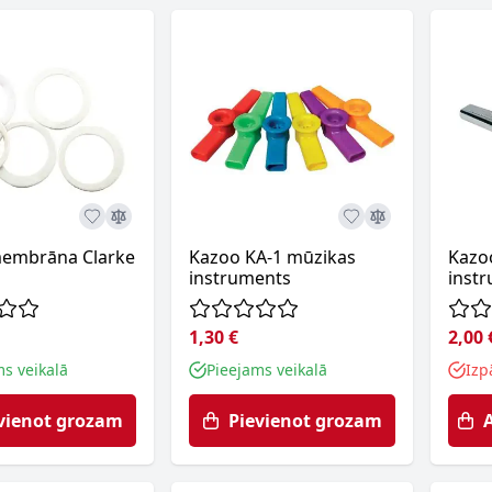
embrāna Clarke
Kazoo KA-1 mūzikas
Kazo
instruments
inst
1,30 €
2,00 
ms veikalā
Pieejams veikalā
Izp
vienot grozam
Pievienot grozam