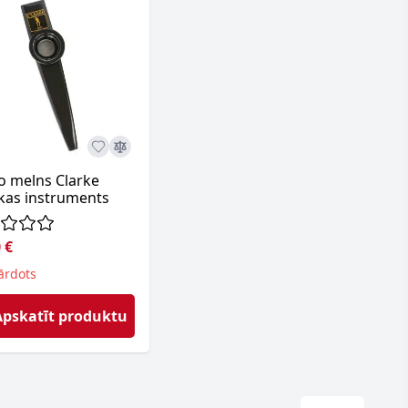
o melns Clarke
kas instruments
 €
ārdots
Apskatīt produktu