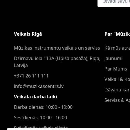
Veikals Rīgā
Par "Mūzik
Mūzikas instrumentu veikals un serviss
Kā mūs atra
Dzirnavu iela 113A (Upīša pasāža), Rīga,
Jaunumi
Latvija
Par Mums
+371 26 111 111
Veikali & K
info@muzikascentrs.lv
Dāvanu kar
Veikala darba laiki
Serviss & 
Darba dienās: 10:00 - 19:00
Sestdienās: 10:00 - 16:00
Svētdienās veikals slēgts