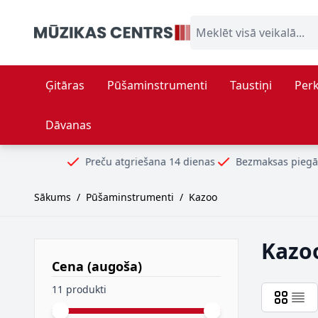
Skip to Content
Meklēt visā veikalā...
Ģitāras
Pūšaminstrumenti
Taustiņi
Perk
Dāvanas
Preču atgriešana 14 dienas
Bezmaksas piegāde no 99€
Sākums
/
Pūšaminstrumenti
/
Kazoo
Kazo
Cena (augoša)
filter
11 produkti
Minimal price
Maximum price