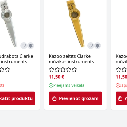
udrabots Clarke
Kazoo zeltīts Clarke
Kazo
 instruments
mūzikas instruments
mūzi
11,50 €
11,50
ots
Pieejams veikalā
Izp
katīt produktu
Pievienot grozam