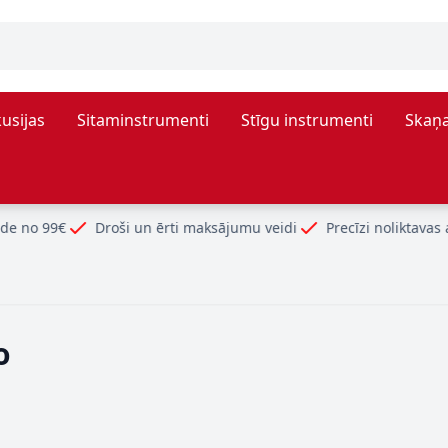
usijas
Sitaminstrumenti
Stīgu instrumenti
Skaņa
Droši un ērti maksājumu veidi
Precīzi noliktavas atlikumi
o