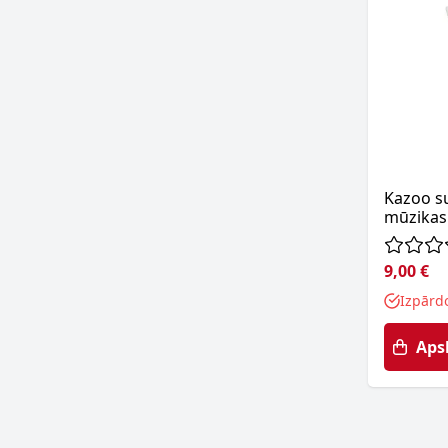
Kazoo s
mūzikas
9,00 €
Izpārd
Aps