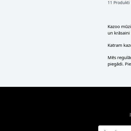
11
Produkti
Kazoo mūzik
un krāsaini
Katram kazoo
Mēs regulār
piegādi. Pi
E-pasta adrese