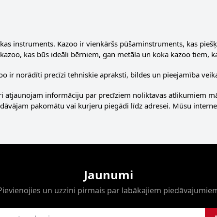
as instruments. Kazoo ir vienkāršs pūšaminstruments, kas piešķir
 kazoo, kas būs ideāli bērniem, gan metāla un koka kazoo tiem, ka
 ir norādīti precīzi tehniskie apraksti, bildes un pieejamība veikalā
i atjaunojam informāciju par precīziem noliktavas atlikumiem m
edāvājam pakomātu vai kurjeru piegādi līdz adresei. Mūsu internet
Jaunumi
Pievienojies un uzzini pirmais par labākajiem piedāvajumie