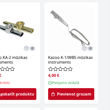
o KA-2 mūzikas
Kazoo K-1/WBS mūzikas
ruments
instruments
€
4,00 €
ārdots
Pieejams veikalā
Apskatīt produktu
Pievienot grozam