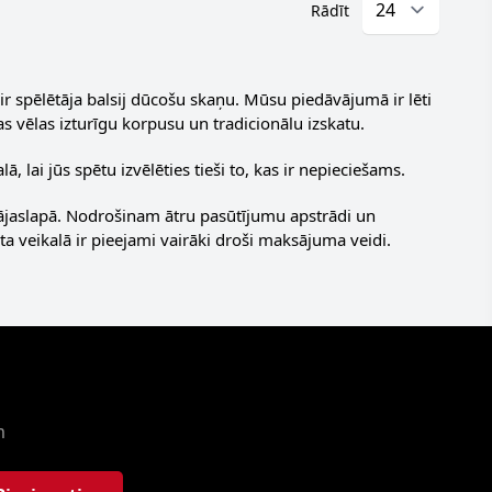
Rādīt
 spēlētāja balsij dūcošu skaņu. Mūsu piedāvājumā ir lēti
s vēlas izturīgu korpusu un tradicionālu izskatu.
, lai jūs spētu izvēlēties tieši to, kas ir nepieciešams.
ājaslapā. Nodrošinam ātru pasūtījumu apstrādi un
a veikalā ir pieejami vairāki droši maksājuma veidi.
m