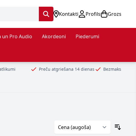
Kontakti
Profils
Grozs
 un Pro Audio
Akordeoni
Piederumi
Preču atgriešana 14 dienas
Bezmaksas piegāde no 99€