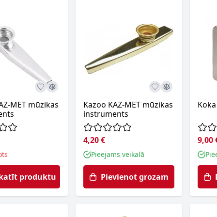
AZ-MET mūzikas
Kazoo KAZ-MET mūzikas
Koka
ents
instruments
4,20 €
9,00 
ots
Pieejams veikalā
Pie
katīt produktu
Pievienot grozam