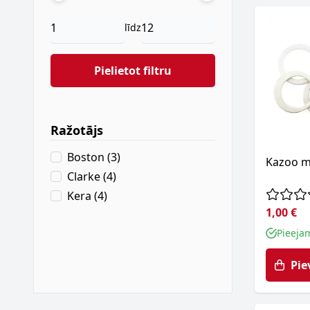
līdz
Pielietot filtru
Ražotājs
filter
products available
Boston
(
3
)
Kazoo m
products available
Clarke
(
4
)
products available
Kera
(
4
)
1,00 €
Pieeja
Pie