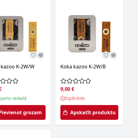
 kazoo K-2W/W
Koka kazoo K-2W/B
€
9,00 €
ejams veikalā
Izpārdots
Pievienot grozam
Apskatīt produktu