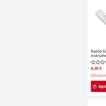
Kazoo K
instrum
4,20 €
Izpārd
Aps