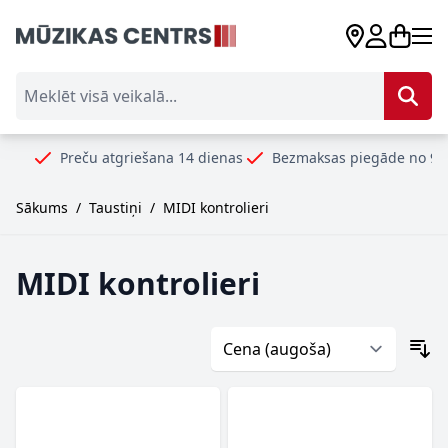
Skip to Content
Meklēt visā veikalā...
Preču atgriešana 14 dienas
Bezmaksas piegāde no 99€
Droš
Sākums
/
Taustiņi
/
MIDI kontrolieri
MIDI kontrolieri