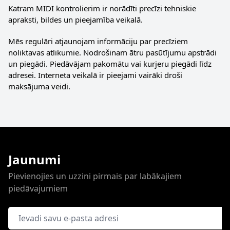
Katram MIDI kontrolierim ir norādīti precīzi tehniskie
apraksti, bildes un pieejamība veikalā.
Mēs regulāri atjaunojam informāciju par precīziem
noliktavas atlikumie. Nodrošinam ātru pasūtījumu apstrādi
un piegādi. Piedāvājam pakomātu vai kurjeru piegādi līdz
adresei. Interneta veikalā ir pieejami vairāki droši
maksājuma veidi.
Jaunumi
Pievienojies un uzzini pirmais par labākajiem
piedāvajumiem
E-pasta adrese