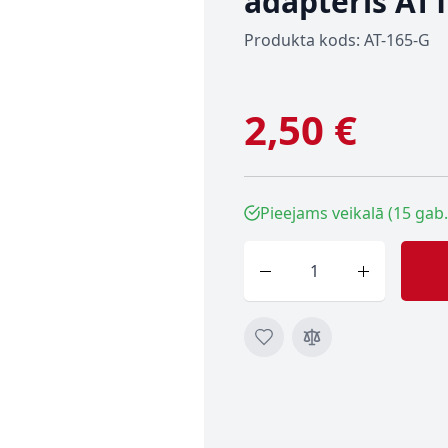
adapteris AT
Produkta kods: AT-165-G
2,50 €
Pieejams veikalā (15 gab.
Skaits