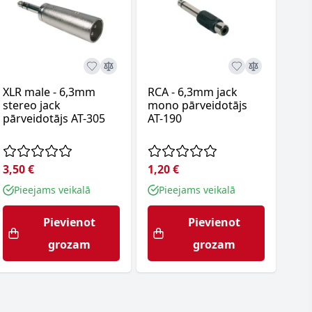
XLR male - 6,3mm
RCA - 6,3mm jack
RCA
stereo jack
mono pārveidotājs
ste
pārveidotājs AT-305
AT-190
pār
P04
3,50 €
1,20 €
2,5
Pieejams veikalā
Pieejams veikalā
P
Pievienot
Pievienot
grozam
grozam