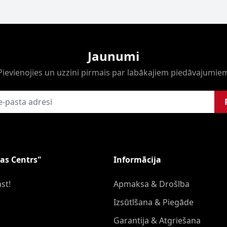
Jaunumi
Pievienojies un uzzini pirmais par labākajiem piedāvajumie
as Centrs"
Informācija
st!
Apmaksa & Drošība
Izsūtīšana & Piegāde
Garantija & Atgriešana