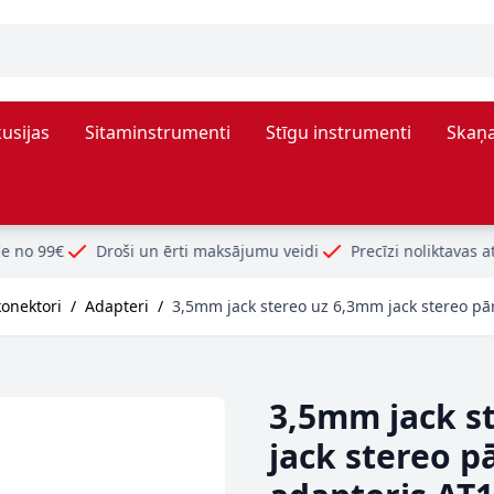
usijas
Sitaminstrumenti
Stīgu instrumenti
Skaņa
un ērti maksājumu veidi
Precīzi noliktavas atlikumi
P
konektori
/
Adapteri
/
3,5mm jack stereo uz 6,3mm jack stereo pār
3,5mm jack s
jack stereo p