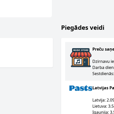
Piegādes veidi
Preču saņ
Dzirnavu ie
Darba dien
Sestdienās:
Latvijas P
Latvija: 2.
Lietuva: 3.
Igaunija: 3