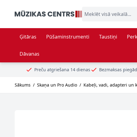
Skip to Content
Meklēt visā veikalā...
Ģitāras
Pūšaminstrumenti
Taustiņi
Perk
Dāvanas
eču atgriešana 14 dienas
Bezmaksas piegāde no 99€
Droši 
Sākums
/
Skaņa un Pro Audio
/
Kabeļi, vadi, adapteri un 