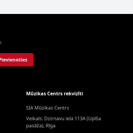
m
Pievienoties
Mūzikas Centrs rekvizīti
SIA Mūzikas Centrs
Veikals: Dzirnavu iela 113A (Upīša
pasāža), Rīga