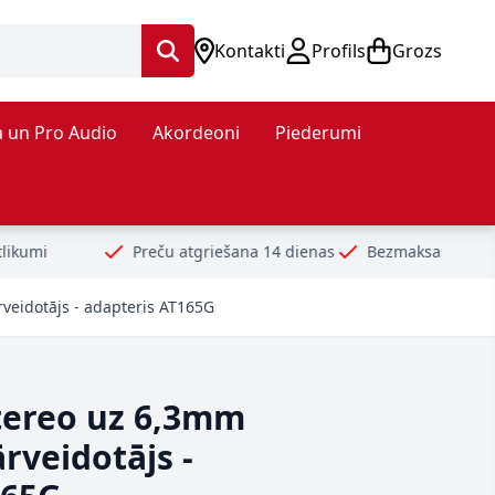
Kontakti
Profils
Grozs
 un Pro Audio
Akordeoni
Piederumi
reču atgriešana 14 dienas
Bezmaksas piegāde no 99€
Droši
veidotājs - adapteris AT165G
tereo uz 6,3mm
ārveidotājs -