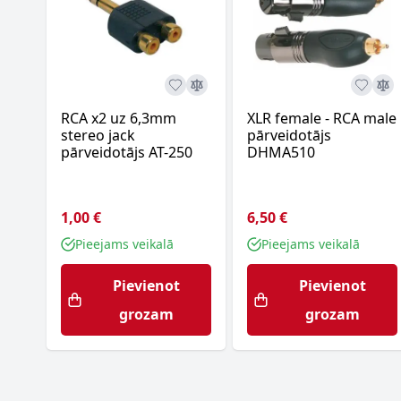
RCA x2 uz 6,3mm
XLR female - RCA male
stereo jack
pārveidotājs
pārveidotājs AT-250
DHMA510
1,00 €
6,50 €
Pieejams veikalā
Pieejams veikalā
Pievienot
Pievienot
grozam
grozam