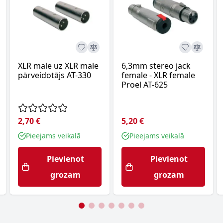
XLR male uz XLR male
6,3mm stereo jack
pārveidotājs AT-330
female - XLR female
Proel AT-625
2,70 €
5,20 €
Pieejams veikalā
Pieejams veikalā
Pievienot
Pievienot
grozam
grozam