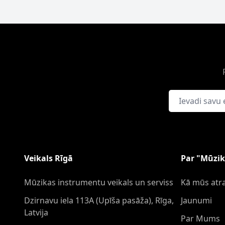
E-pasta adrese
Veikals Rīgā
Par "Mūzik
Mūzikas instrumentu veikals un serviss
Kā mūs atra
Dzirnavu iela 113A (Upīša pasāža), Rīga,
Jaunumi
Latvija
Par Mums