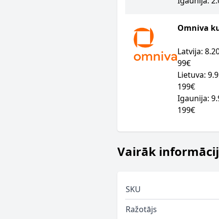
Igaunija: 2
Omniva kur
Latvija: 8.
99€
Lietuva: 9.
199€
Igaunija: 9
199€
Vairāk informāci
SKU
Ražotājs