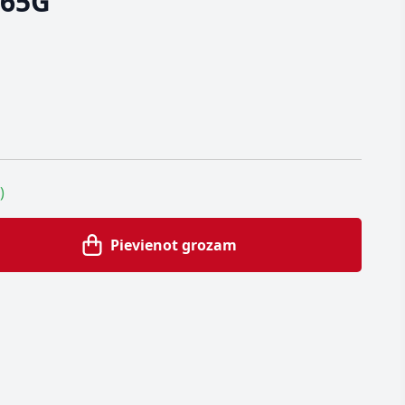
165G
)
Pievienot grozam