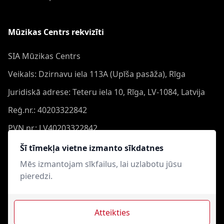
Mūzikas Centrs rekvizīti
SIA Mūzikas Centrs
Veikals: Dzirnavu iela 113A (Upīša pasāža), Rīga
Juridiskā adrese: Teteru iela 10, Rīga, LV-1084, Latvija
Reģ.nr.: 40203322842
PVN nr.: LV40203322842
Banka: Swedbank AS
Šī tīmekļa vietne izmanto sīkdatnes
Konts: LV44HABA0551050864473
Mēs izmantojam sīkfailus, lai uzlabotu jūsu
pieredzi.
Swift: HABALV22
Atteikties