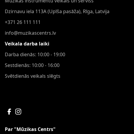
Mūzikas instrumentu veikals un serviss
Dzirnavu iela 113A (Upīša pasāža), Rīga, Latvija
+371 26 111 111
info@muzikascentrs.lv
Veikala darba laiki
Darba dienās: 10:00 - 19:00
Sestdienās: 10:00 - 16:00
Svētdienās veikals slēgts
Par "Mūzikas Centrs"