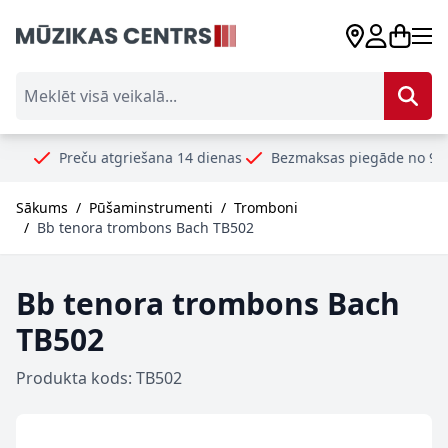
Skip to Content
Meklēt visā veikalā...
reču atgriešana 14 dienas
Bezmaksas piegāde no 99€
Droš
Sākums
/
Pūšaminstrumenti
/
Tromboni
/
Bb tenora trombons Bach TB502
Bb tenora trombons Bach
TB502
Produkta kods: TB502