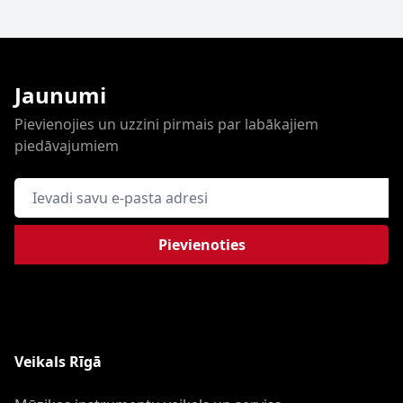
Jaunumi
Pievienojies un uzzini pirmais par labākajiem
piedāvajumiem
E-pasta adrese
Pievienoties
Veikals Rīgā