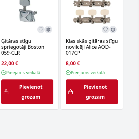
Ģitāras stīgu
Klasiskās ģitāras stīgu
Kla
spriegotāji Boston
novilcēji Alice AOD-
spr
059-CLR
017CP
129
22,00 €
8,00 €
32,
Pieejams veikalā
Pieejams veikalā
P
Pievienot
Pievienot
grozam
grozam