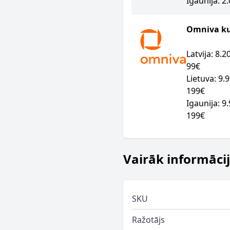
Igaunija: 2
Omniva kur
Latvija: 8.
99€
Lietuva: 9.
199€
Igaunija: 9
199€
Vairāk informāci
SKU
Ražotājs