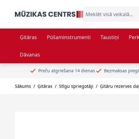
Skip to Content
Meklēt visā veikalā...
Ģitāras
Pūšaminstrumenti
Taustiņi
Perk
Dāvanas
Preču atgriešana 14 dienas
Bezmaksas piegāde no 99€
Dr
Sākums
/
Ģitāras
/
Stīgu spriegotāji
/
Ģitāru rezerves da