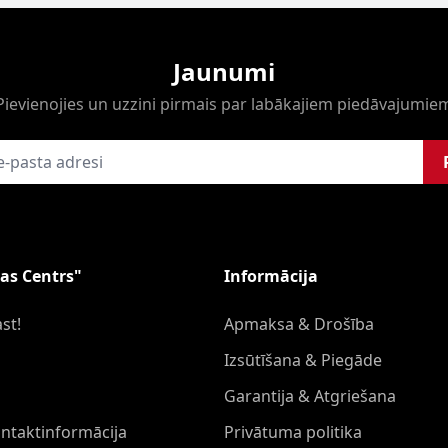
Jaunumi
Pievienojies un uzzini pirmais par labākajiem piedāvajumie
as Centrs"
Informācija
st!
Apmaksa & Drošība
Izsūtīšana & Piegāde
Garantija & Atgriešana
ontaktinformācija
Privātuma politika