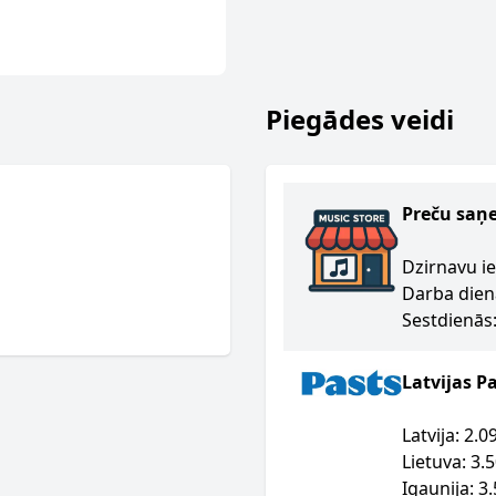
Piegādes veidi
Preču saņ
Dzirnavu ie
Darba dien
Sestdienās:
Latvijas P
Latvija: 2.
Lietuva: 3.
Igaunija: 3