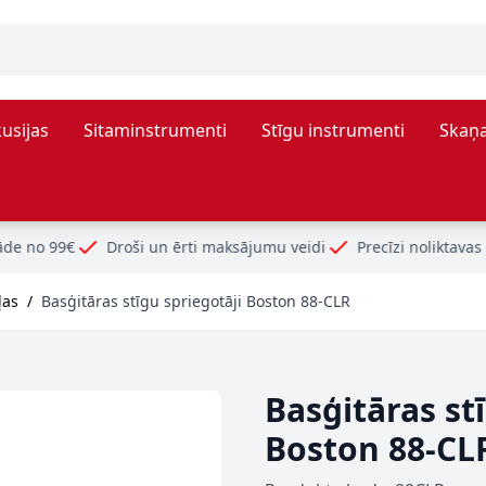
usijas
Sitaminstrumenti
Stīgu instrumenti
Skaņa
oši un ērti maksājumu veidi
Precīzi noliktavas atlikumi
ļas
/
Basģitāras stīgu spriegotāji Boston 88-CLR
Basģitāras st
Boston 88-CL