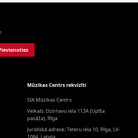
m
Pievienoties
Mūzikas Centrs rekvizīti
SIA Mūzikas Centrs
Veikals: Dzirnavu iela 113A (Upīša
pasāža), Rīga
Juridiskā adrese: Teteru iela 10, Rīga, LV-
1084, Latvija