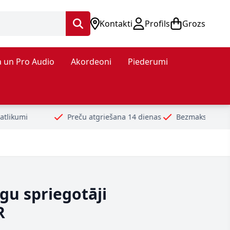
Kontakti
Profils
Grozs
 un Pro Audio
Akordeoni
Piederumi
Preču atgriešana 14 dienas
Bezmaksas piegāde no 99€
D
īgu spriegotāji
R