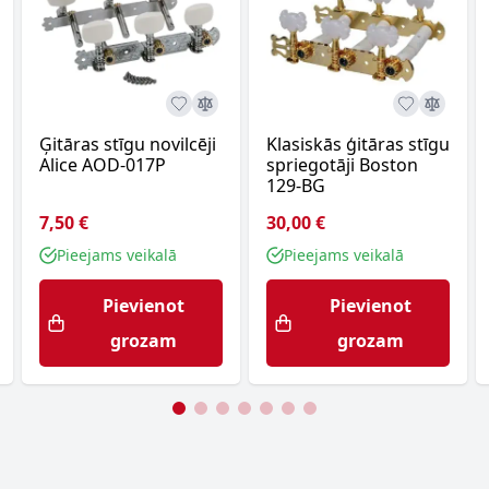
Ģitāras stīgu novilcēji
Klasiskās ģitāras stīgu
Alice AOD-017P
spriegotāji Boston
129-BG
7,50 €
30,00 €
Pieejams veikalā
Pieejams veikalā
Pievienot
Pievienot
grozam
grozam