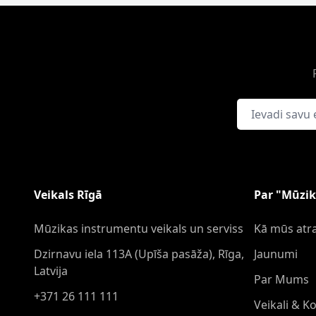
E-pasta adrese
Veikals Rīgā
Par "Mūzik
Mūzikas instrumentu veikals un serviss
Kā mūs atra
Dzirnavu iela 113A (Upīša pasāža), Rīga,
Jaunumi
Latvija
Par Mums
+371 26 111 111
Veikali & K