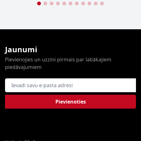
Jaunumi
Pievienojies un uzzini pirmais par labākajiem
piedāvajumiem
E-pasta adrese
Pievienoties