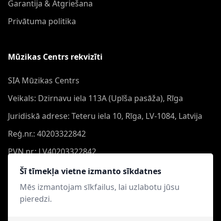
Garantija & Atgriešana
Privātuma politika
Mūzikas Centrs rekvizīti
SIA Mūzikas Centrs
Veikals: Dzirnavu iela 113A (Upīša pasāža), Rīga
Juridiskā adrese: Teteru iela 10, Rīga, LV-1084, Latvija
Reģ.nr.: 40203322842
PVN nr.: LV40203322842
Banka: Swedbank AS
Šī tīmekļa vietne izmanto sīkdatnes
Konts: LV44HABA0551050864473
Mēs izmantojam sīkfailus, lai uzlabotu jūsu
pieredzi.
Swift: HABALV22