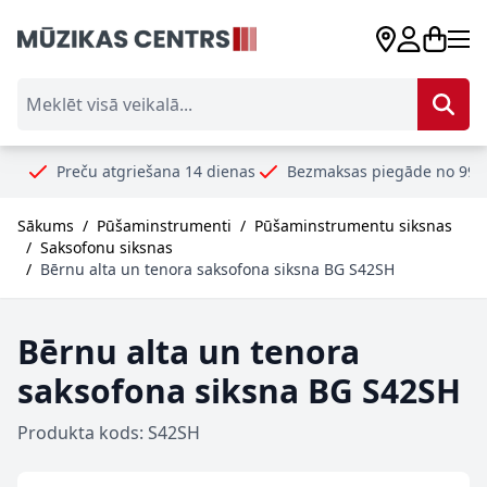
Skip to Content
Meklēt visā veikalā...
ču atgriešana 14 dienas
Bezmaksas piegāde no 99€
Droši 
Sākums
/
Pūšaminstrumenti
/
Pūšaminstrumentu siksnas
/
Saksofonu siksnas
/
Bērnu alta un tenora saksofona siksna BG S42SH
Bērnu alta un tenora
saksofona siksna BG S42SH
Produkta kods: S42SH