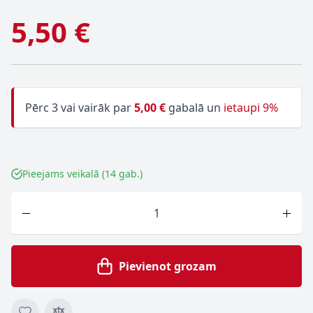
5,50 €
Pērc 3 vai vairāk par
5,00 €
gabalā un
ietaupi 9%
Pieejams veikalā (14 gab.)
Skaits
Pievienot grozam