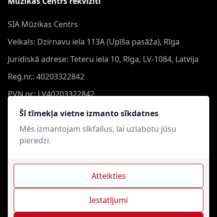
Mūzikas Centrs rekvizīti
SIA Mūzikas Centrs
Veikals: Dzirnavu iela 113A (Upīša pasāža), Rīga
Juridiskā adrese: Teteru iela 10, Rīga, LV-1084, Latvija
Reģ.nr.: 40203322842
PVN nr.: LV40203322842
Banka: Swedbank AS
Šī tīmekļa vietne izmanto sīkdatnes
Konts: LV44HABA0551050864473
Mēs izmantojam sīkfailus, lai uzlabotu jūsu
pieredzi.
Swift: HABALV22
Atteikties
Iestatījumi
Mūzikas Centrs © 2021-2026. Visas tiesības aizsargātas.