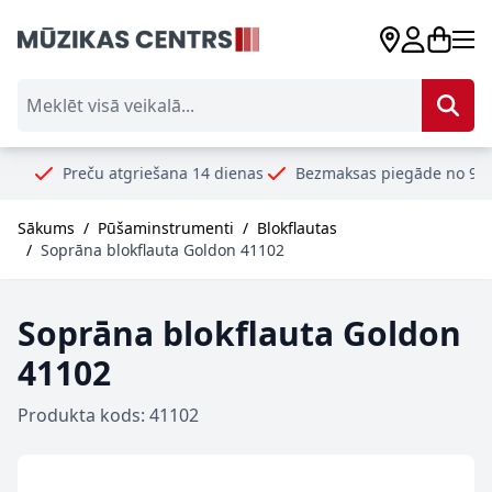
Skip to Content
Meklēt visā veikalā...
reču atgriešana 14 dienas
Bezmaksas piegāde no 99€
Droši
Sākums
/
Pūšaminstrumenti
/
Blokflautas
/
Soprāna blokflauta Goldon 41102
Soprāna blokflauta Goldon
41102
Produkta kods: 41102