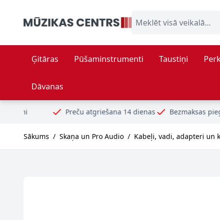
Skip to Content
Meklēt visā veikalā...
Ģitāras
Pūšaminstrumenti
Taustiņi
Perk
Dāvanas
Preču atgriešana 14 dienas
Bezmaksas piegāde no 99€
D
Sākums
/
Skaņa un Pro Audio
/
Kabeļi, vadi, adapteri un 