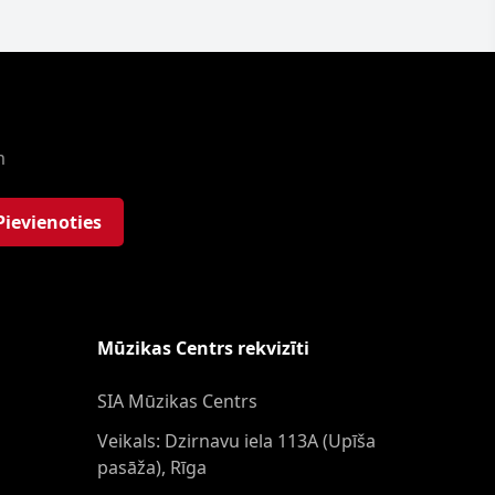
m
Pievienoties
Mūzikas Centrs rekvizīti
SIA Mūzikas Centrs
Veikals: Dzirnavu iela 113A (Upīša
pasāža), Rīga