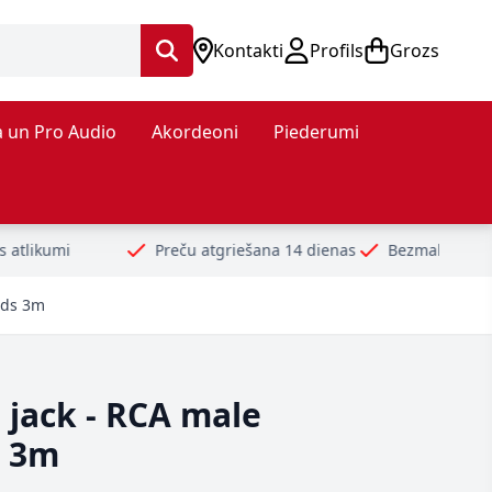
Kontakti
Profils
Grozs
 un Pro Audio
Akordeoni
Piederumi
Preču atgriešana 14 dienas
Bezmaksas piegāde no 99€
ads 3m
 jack - RCA male
s 3m