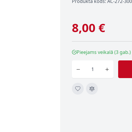
Produkta kods: AC-272-300
8,00 €
Pieejams veikalā (3 gab.)
Skaits