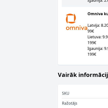
Igaunija: 2
Omniva kur
Latvija: 8.
99€
Lietuva: 9.
199€
Igaunija: 9
199€
Vairāk informāci
SKU
Ražotājs