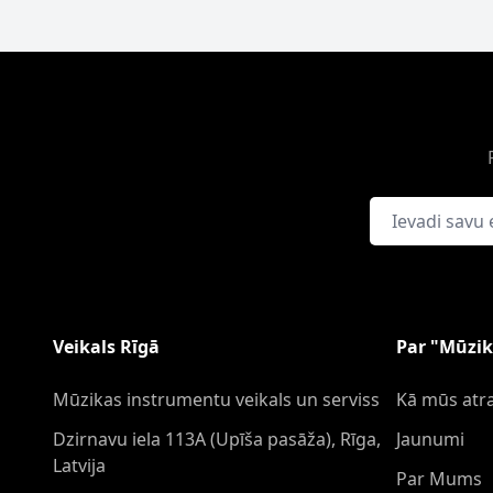
E-pasta adrese
Veikals Rīgā
Par "Mūzik
Mūzikas instrumentu veikals un serviss
Kā mūs atra
Dzirnavu iela 113A (Upīša pasāža), Rīga,
Jaunumi
Latvija
Par Mums