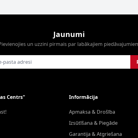
Jaunumi
Pievienojies un uzzini pirmais par labākajiem piedāvajumie
as Centrs"
Informācija
st!
Apmaksa & Drošība
Izsūtīšana & Piegāde
Garantija & Atgriešana