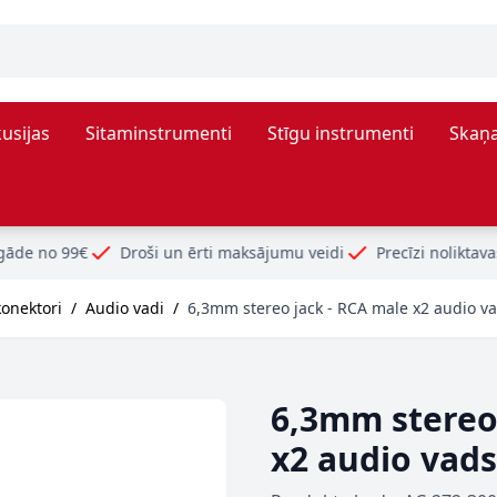
usijas
Sitaminstrumenti
Stīgu instrumenti
Skaņa
roši un ērti maksājumu veidi
Precīzi noliktavas atlikumi
konektori
/
Audio vadi
/
6,3mm stereo jack - RCA male x2 audio v
6,3mm stereo
x2 audio vad