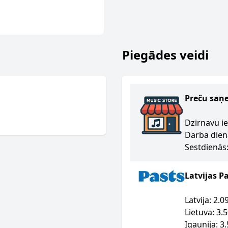
Piegādes veidi
Preču saņ
Dzirnavu ie
Darba dien
Sestdienās:
Latvijas P
Latvija: 2.
Lietuva: 3.
Igaunija: 3