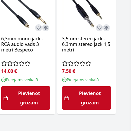
6,3mm mono jack -
3,5mm stereo jack -
6,3
RCA audio vads 3
6,3mm stereo jack 1,5
6,3
metri Bespeco
metri
vad
Bes
14,00 €
7,50 €
11,
Pieejams veikalā
Pieejams veikalā
P
Pievienot
Pievienot
grozam
grozam