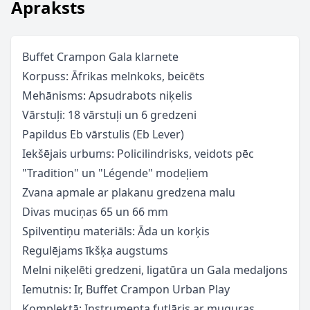
Apraksts
Buffet Crampon Gala klarnete
Korpuss: Āfrikas melnkoks, beicēts
Mehānisms: Apsudrabots niķelis
Vārstuļi: 18 vārstuļi un 6 gredzeni
Papildus Eb vārstulis (Eb Lever)
Iekšējais urbums: Policilindrisks, veidots pēc
"Tradition" un "Légende" modeļiem
Zvana apmale ar plakanu gredzena malu
Divas muciņas 65 un 66 mm
Spilventiņu materiāls: Āda un korķis
Regulējams īkšķa augstums
Melni niķelēti gredzeni, ligatūra un Gala medaljons
Iemutnis: Ir, Buffet Crampon Urban Play
Komplektā: Instrumenta futlāris ar muguras