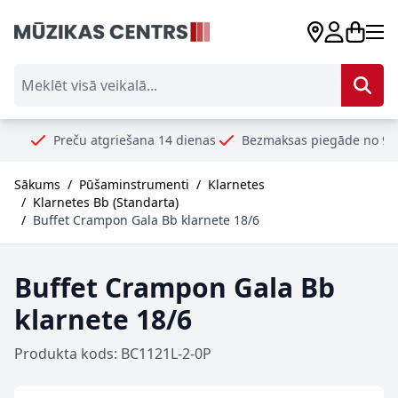
Skip to Content
Meklēt visā veikalā...
eču atgriešana 14 dienas
Bezmaksas piegāde no 99€
Droši 
Sākums
/
Pūšaminstrumenti
/
Klarnetes
/
Klarnetes Bb (Standarta)
/
Buffet Crampon Gala Bb klarnete 18/6
Buffet Crampon Gala Bb
klarnete 18/6
Produkta kods: BC1121L-2-0P