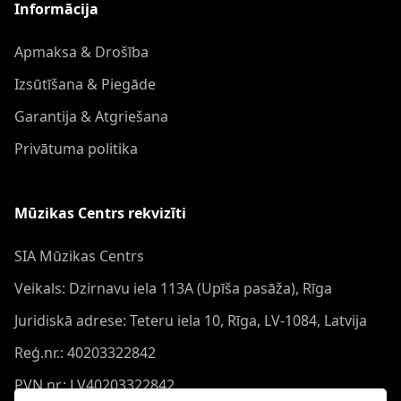
Informācija
Apmaksa & Drošība
Izsūtīšana & Piegāde
Garantija & Atgriešana
Privātuma politika
Mūzikas Centrs rekvizīti
SIA Mūzikas Centrs
Veikals: Dzirnavu iela 113A (Upīša pasāža), Rīga
Juridiskā adrese: Teteru iela 10, Rīga, LV-1084, Latvija
Reģ.nr.: 40203322842
PVN nr.: LV40203322842