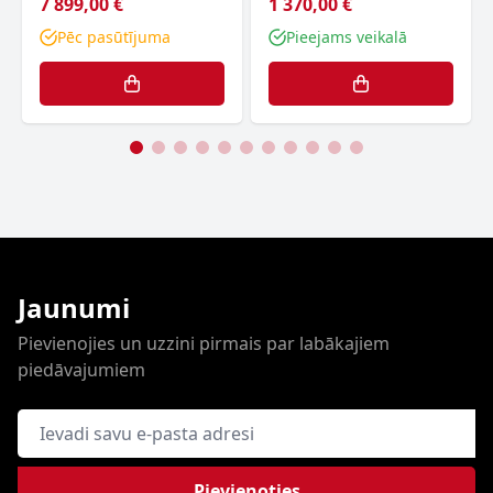
7 899,00 €
1 370,00 €
Pēc pasūtījuma
Pieejams veikalā
Jaunumi
Pievienojies un uzzini pirmais par labākajiem
piedāvajumiem
E-pasta adrese
Pievienoties