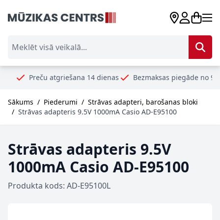
Skip to Content
Meklēt visā veikalā...
eču atgriešana 14 dienas
Bezmaksas piegāde no 99€
Droši
Sākums
/
Piederumi
/
Strāvas adapteri, barošanas bloki
/
Strāvas adapteris 9.5V 1000mA Casio AD-E95100
Strāvas adapteris 9.5V
1000mA Casio AD-E95100
Produkta kods: AD-E95100L