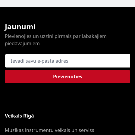
Jaunumi
Pievienojies un uzzini pirmais par labākajiem
piedāvajumiem
E-pasta adrese
Pievienoties
Veikals Rīgā
Mūzikas instrumentu veikals un serviss