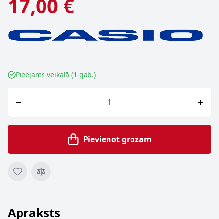
17,00 €
Pieejams veikalā (1 gab.)
Skaits
Pievienot grozam
Apraksts