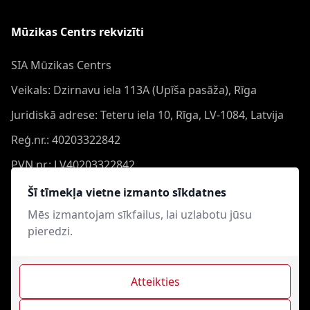
Mūzikas Centrs rekvizīti
SIA Mūzikas Centrs
Veikals: Dzirnavu iela 113A (Upīša pasāža), Rīga
Juridiskā adrese: Teteru iela 10, Rīga, LV-1084, Latvija
Reģ.nr.: 40203322842
PVN nr.: LV40203322842
Banka: Swedbank AS
Šī tīmekļa vietne izmanto sīkdatnes
Konts: LV44HABA0551050864473
Mēs izmantojam sīkfailus, lai uzlabotu jūsu
pieredzi.
Swift: HABALV22
Atteikties