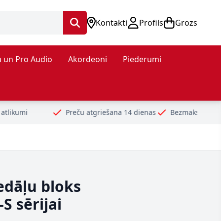
Kontakti
Profils
Grozs
 un Pro Audio
Akordeoni
Piederumi
Preču atgriešana 14 dienas
Bezmaksas piegāde no 99€
edāļu bloks
S sērijai