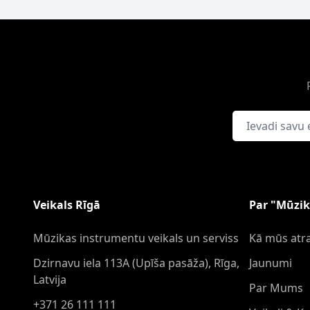
E-pasta adrese
Veikals Rīgā
Par "Mūzik
Mūzikas instrumentu veikals un serviss
Kā mūs atra
Dzirnavu iela 113A (Upīša pasāža), Rīga,
Jaunumi
Latvija
Par Mums
+371 26 111 111