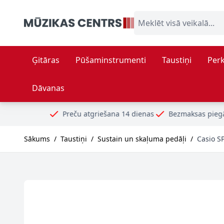
Skip to Content
Meklēt visā veikalā...
Ģitāras
Pūšaminstrumenti
Taustiņi
Perk
Dāvanas
Preču atgriešana 14 dienas
Bezmaksas piegāde no 99€
D
Sākums
/
Taustiņi
/
Sustain un skaļuma pedāļi
/
Casio SP