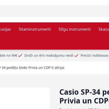
usijas
Sitaminstrumenti
Stīgu instrumenti
Skaņa
roši un ērti maksājumu veidi
Precīzi noliktavas atlikumi
-34 pedāļu bloks Privia un CDP-S sērijai
Casio SP-34 p
Privia un CDP-