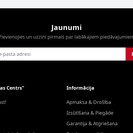
Jaunumi
Pievienojies un uzzini pirmais par labākajiem piedāvajumie
as Centrs"
Informācija
st!
Apmaksa & Drošība
Izsūtīšana & Piegāde
Garantija & Atgriešana