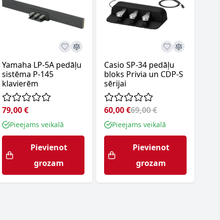
Yamaha LP-5A pedāļu
Casio SP-34 pedāļu
Ped
sistēma P-145
bloks Privia un CDP-S
Ya
klavierēm
sērijai
79,00 €
60,00 €
69,00 €
92,
Pieejams veikalā
Pieejams veikalā
P
Pievienot
Pievienot
grozam
grozam