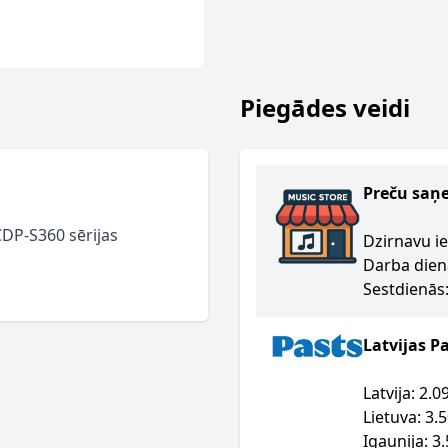
Piegādes veidi
Preču saņ
CDP-S360 sērijas
Dzirnavu ie
Darba dien
Sestdienās:
Latvijas P
Latvija: 2.
Lietuva: 3.
Igaunija: 3