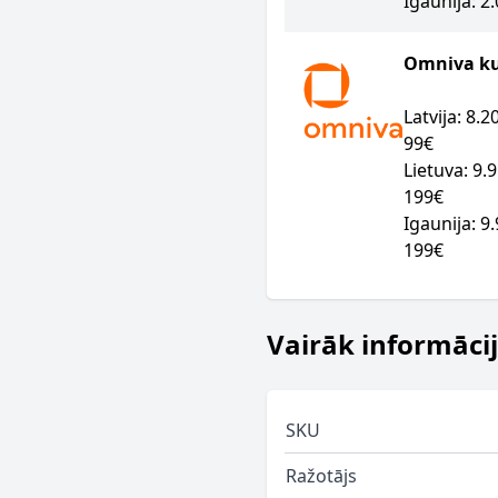
Igaunija: 2
Omniva kur
Latvija: 8.
99€
Lietuva: 9.
199€
Igaunija: 9
199€
Vairāk informāci
SKU
Ražotājs