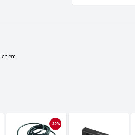
 citiem
-30%