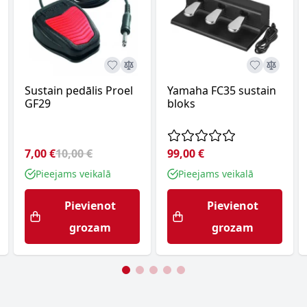
Sustain pedālis Proel
Yamaha FC35 sustain
GF29
bloks
7,00 €
10,00 €
99,00 €
Pieejams veikalā
Pieejams veikalā
Pievienot
Pievienot
grozam
grozam