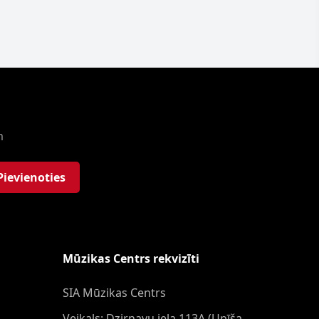
m
Pievienoties
Mūzikas Centrs rekvizīti
SIA Mūzikas Centrs
Veikals: Dzirnavu iela 113A (Upīša