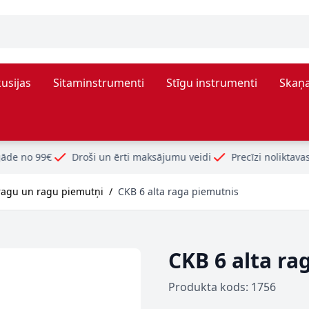
usijas
Sitaminstrumenti
Stīgu instrumenti
Skaņa
Droši un ērti maksājumu veidi
Precīzi noliktavas atlikumi
ragu un ragu piemutņi
/
CKB 6 alta raga piemutnis
CKB 6 alta ra
Produkta kods: 1756