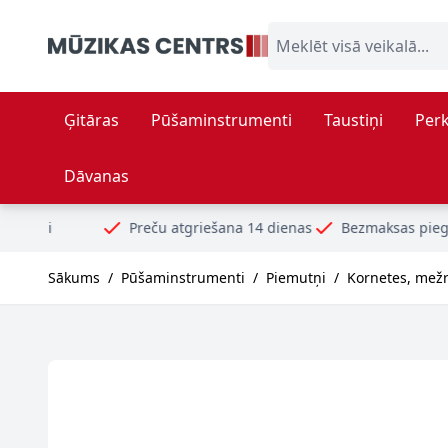
Skip to Content
Meklēt visā veikalā...
Ģitāras
Pūšaminstrumenti
Taustiņi
Perk
Dāvanas
Preču atgriešana 14 dienas
Bezmaksas piegāde no 99€
Sākums
/
Pūšaminstrumenti
/
Piemutņi
/
Kornetes, mež