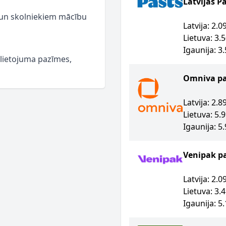
Latvijas P
m un skolniekiem mācību
Latvija: 2.
Lietuva: 3.
Igaunija: 3
 lietojuma pazīmes,
Omniva p
Latvija: 2.
Lietuva: 5.
Igaunija: 5
Venipak p
Latvija: 2.
Lietuva: 3.
Igaunija: 5