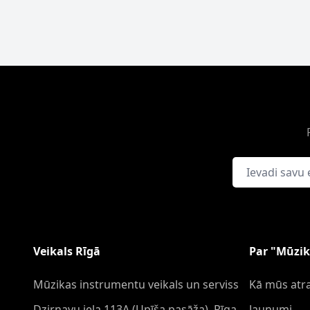
E-pasta adrese
Veikals Rīgā
Par "Mūzik
Mūzikas instrumentu veikals un serviss
Kā mūs atra
Dzirnavu iela 113A (Upīša pasāža), Rīga,
Jaunumi