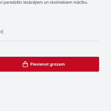
iski paredzēts iesācējiem un skolniekiem mācību
 €
Pievienot grozam