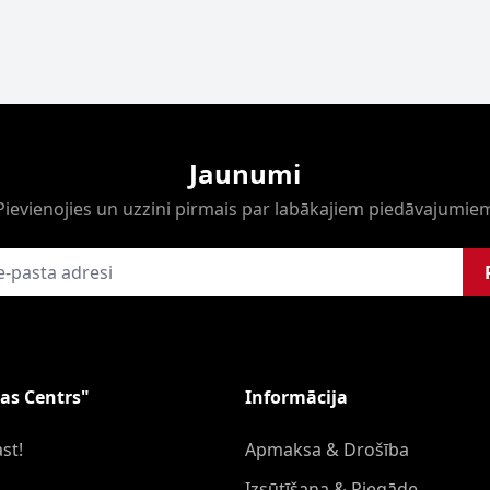
Jaunumi
Pievienojies un uzzini pirmais par labākajiem piedāvajumie
as Centrs"
Informācija
st!
Apmaksa & Drošība
Izsūtīšana & Piegāde