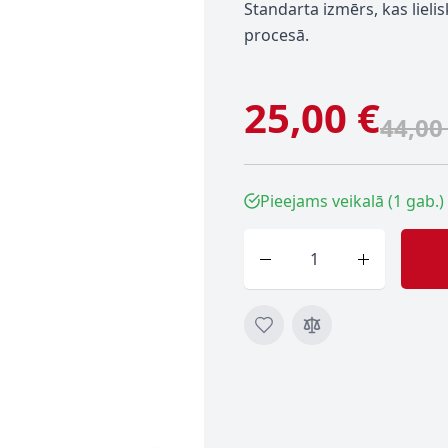
Standarta izmērs, kas liel
procesā.
25,00 €
44,00
Pieejams veikalā (1 gab.)
Skaits