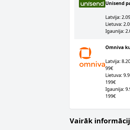
Unisend p
Latvija: 2.
Lietuva: 2.
Igaunija: 2
Omniva kur
Latvija: 8.
99€
Lietuva: 9.
199€
Igaunija: 9
199€
Vairāk informāci