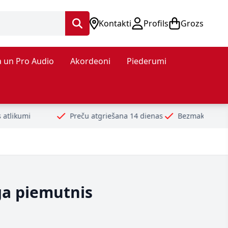
Kontakti
Profils
Grozs
 un Pro Audio
Akordeoni
Piederumi
Preču atgriešana 14 dienas
Bezmaksas piegāde no 99€
ga piemutnis