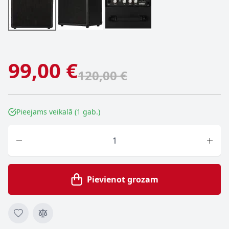
99,00 €
120,00 €
Pieejams veikalā (1 gab.)
Skaits
Pievienot grozam