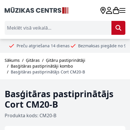
Skip to Content
Meklēt visā veikalā...
eču atgriešana 14 dienas
Bezmaksas piegāde no 99€
Droši 
Sākums
/
Ģitāras
/
Ģitāru pastiprinātāji
/
Basģitāras pastiprinātāji kombo
/
Basģitāras pastiprinātājs Cort CM20-B
Basģitāras pastiprinātājs
Cort CM20-B
Produkta kods: CM20-B