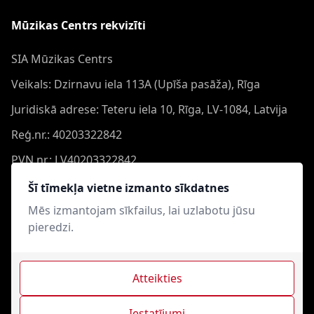
Mūzikas Centrs rekvizīti
SIA Mūzikas Centrs
Veikals: Dzirnavu iela 113A (Upīša pasāža), Rīga
Juridiskā adrese: Teteru iela 10, Rīga, LV-1084, Latvija
Reģ.nr.: 40203322842
PVN nr.: LV40203322842
Banka: Swedbank AS
Šī tīmekļa vietne izmanto sīkdatnes
Konts: LV44HABA0551050864473
Mēs izmantojam sīkfailus, lai uzlabotu jūsu
pieredzi.
Swift: HABALV22
Atteikties
Iestatījumi