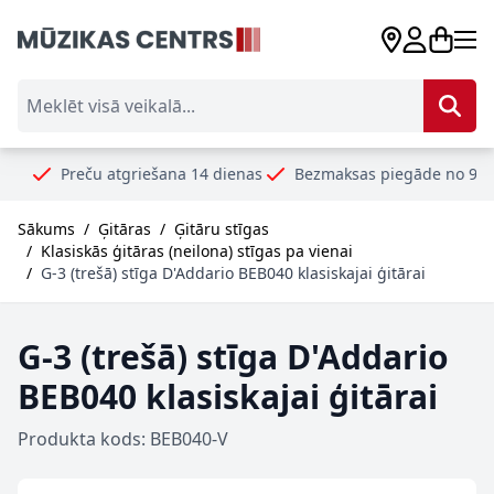
Skip to Content
Meklēt visā veikalā...
reču atgriešana 14 dienas
Bezmaksas piegāde no 99€
Droši
Sākums
/
Ģitāras
/
Ģitāru stīgas
/
Klasiskās ģitāras (neilona) stīgas pa vienai
/
G-3 (trešā) stīga D'Addario BEB040 klasiskajai ģitārai
G-3 (trešā) stīga D'Addario
BEB040 klasiskajai ģitārai
Produkta kods: BEB040-V