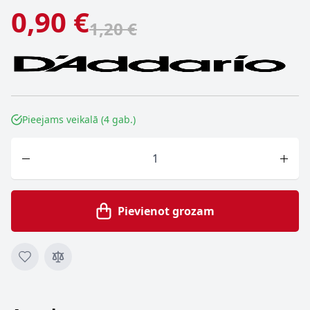
0,90 €
1,20 €
Pieejams veikalā (4 gab.)
Skaits
Pievienot grozam