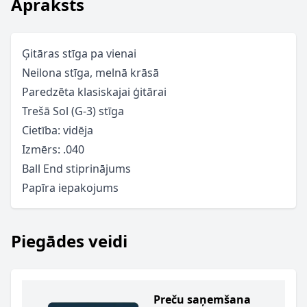
Apraksts
Ģitāras stīga pa vienai
Neilona stīga, melnā krāsā
Paredzēta klasiskajai ģitārai
Trešā Sol (G-3) stīga
Cietība: vidēja
Izmērs: .040
Ball End stiprinājums
Papīra iepakojums
Piegādes veidi
Preču saņemšana