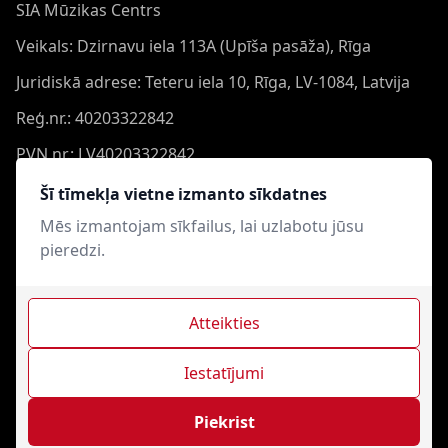
SIA Mūzikas Centrs
Veikals: Dzirnavu iela 113A (Upīša pasāža), Rīga
Juridiskā adrese: Teteru iela 10, Rīga, LV-1084, Latvija
Reģ.nr.: 40203322842
PVN nr.: LV40203322842
Banka: Swedbank AS
Šī tīmekļa vietne izmanto sīkdatnes
Konts: LV44HABA0551050864473
Mēs izmantojam sīkfailus, lai uzlabotu jūsu
pieredzi.
Swift: HABALV22
Atteikties
Iestatījumi
Mūzikas Centrs © 2021-2026. Visas tiesības aizsargātas.
Interneta veikala izveide - Magecode
.
Piekrist