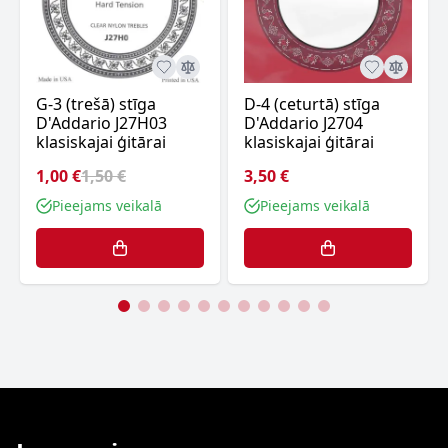
G-3 (trešā) stīga
D-4 (ceturtā) stīga
D'Addario J27H03
D'Addario J2704
klasiskajai ģitārai
klasiskajai ģitārai
1,00 €
1,50 €
3,50 €
Pieejams veikalā
Pieejams veikalā