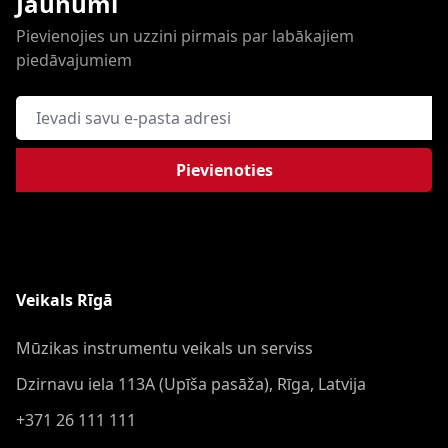
Jaunumi
Pievienojies un uzzini pirmais par labākajiem
piedāvajumiem
E-pasta adrese
Pievienoties
Veikals Rīgā
Mūzikas instrumentu veikals un serviss
Dzirnavu iela 113A (Upīša pasāža), Rīga, Latvija
+371 26 111 111