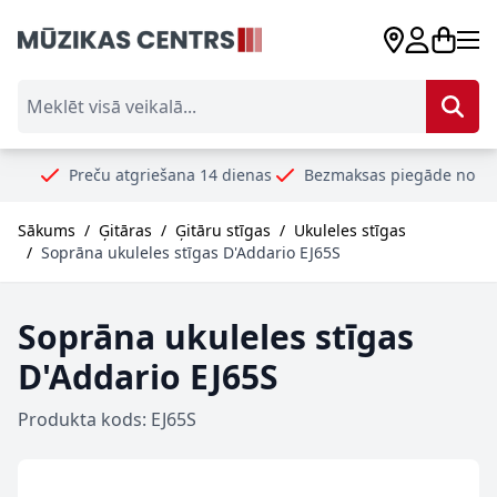
Skip to Content
Meklēt visā veikalā...
reču atgriešana 14 dienas
Bezmaksas piegāde no 99€
Droši
Sākums
/
Ģitāras
/
Ģitāru stīgas
/
Ukuleles stīgas
/
Soprāna ukuleles stīgas D'Addario EJ65S
Soprāna ukuleles stīgas
D'Addario EJ65S
Produkta kods: EJ65S