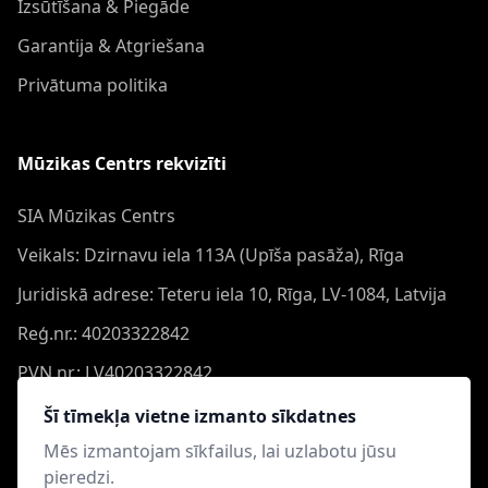
Izsūtīšana & Piegāde
Garantija & Atgriešana
Privātuma politika
Mūzikas Centrs rekvizīti
SIA Mūzikas Centrs
Veikals: Dzirnavu iela 113A (Upīša pasāža), Rīga
Juridiskā adrese: Teteru iela 10, Rīga, LV-1084, Latvija
Reģ.nr.: 40203322842
PVN nr.: LV40203322842
Banka: Swedbank AS
Šī tīmekļa vietne izmanto sīkdatnes
Konts: LV44HABA0551050864473
Mēs izmantojam sīkfailus, lai uzlabotu jūsu
pieredzi.