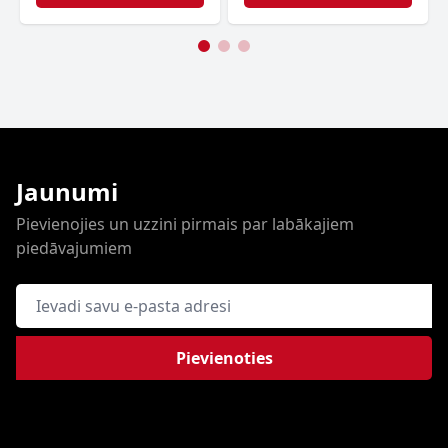
Jaunumi
Pievienojies un uzzini pirmais par labākajiem
piedāvajumiem
E-pasta adrese
Pievienoties