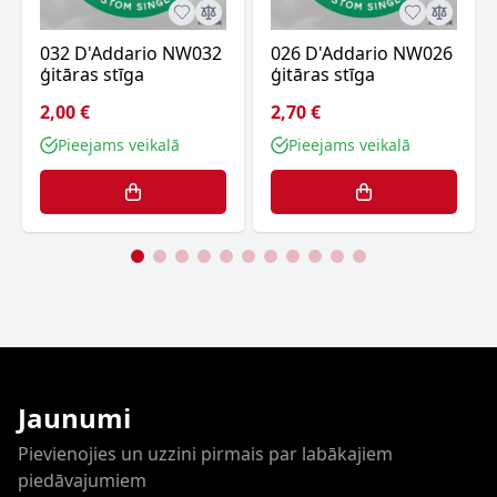
032 D'Addario NW032
026 D'Addario NW026
ģitāras stīga
ģitāras stīga
2,00 €
2,70 €
Pieejams veikalā
Pieejams veikalā
Jaunumi
Pievienojies un uzzini pirmais par labākajiem
piedāvajumiem