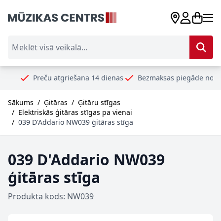
Skip to Content
Meklēt visā veikalā...
Preču atgriešana 14 dienas
Bezmaksas piegāde no 99€
Dro
Sākums
/
Ģitāras
/
Ģitāru stīgas
/
Elektriskās ģitāras stīgas pa vienai
/
039 D'Addario NW039 ģitāras stīga
039 D'Addario NW039
ģitāras stīga
Produkta kods: NW039