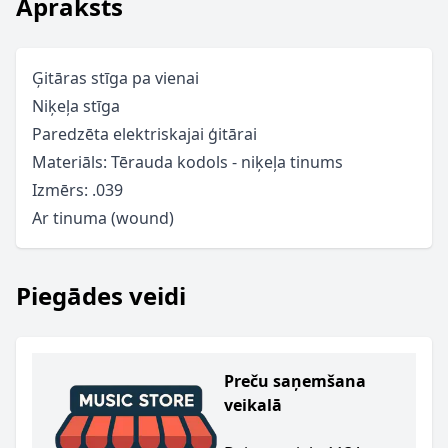
Apraksts
Ģitāras stīga pa vienai
Niķeļa stīga
Paredzēta elektriskajai ģitārai
Materiāls: Tērauda kodols - niķeļa tinums
Izmērs: .039
Ar tinuma (wound)
Piegādes veidi
Preču saņemšana
veikalā