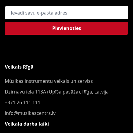
E-pasta adrese
Pievienoties
Veikals Rīgā
Mūzikas instrumentu veikals un serviss
Dzirnavu iela 113A (Upīša pasāža), Rīga, Latvija
+371 26 111 111
info@muzikascentrs.lv
Veikala darba laiki