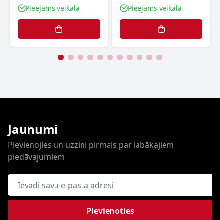
Pieejams veikalā
Pieejams veikalā
Jaunumi
Pievienojies un uzzini pirmais par labākajiem
piedāvajumiem
E-pasta adrese
Pievienoties