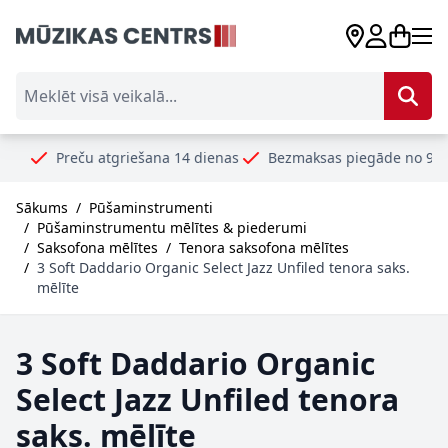
Skip to Content
Meklēt visā veikalā...
reču atgriešana 14 dienas
Bezmaksas piegāde no 99€
Droš
Sākums
/
Pūšaminstrumenti
/
Pūšaminstrumentu mēlītes & piederumi
/
Saksofona mēlītes
/
Tenora saksofona mēlītes
/
3 Soft Daddario Organic Select Jazz Unfiled tenora saks.
mēlīte
3 Soft Daddario Organic
Select Jazz Unfiled tenora
saks. mēlīte