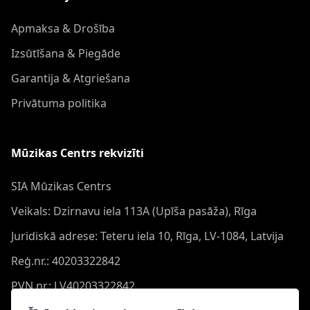
Apmaksa & Drošība
Izsūtīšana & Piegāde
Garantija & Atgriešana
Privātuma politika
Mūzikas Centrs rekvizīti
SIA Mūzikas Centrs
Veikals: Dzirnavu iela 113A (Upīša pasāža), Rīga
Juridiskā adrese: Teteru iela 10, Rīga, LV-1084, Latvija
Reģ.nr.: 40203322842
PVN nr.: LV40203322842