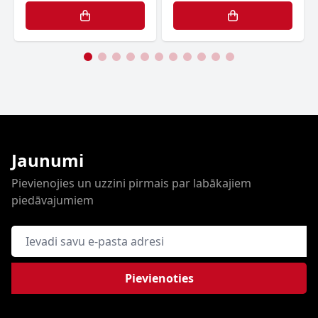
Jaunumi
Pievienojies un uzzini pirmais par labākajiem
piedāvajumiem
E-pasta adrese
Pievienoties