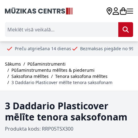
Skip to Content
Meklēt visā veikalā...
eču atgriešana 14 dienas
Bezmaksas piegāde no 99€
Droši
Sākums
/
Pūšaminstrumenti
/
Pūšaminstrumentu mēlītes & piederumi
/
Saksofona mēlītes
/
Tenora saksofona mēlītes
/
3 Daddario Plasticover mēlīte tenora saksofonam
3 Daddario Plasticover
mēlīte tenora saksofonam
Produkta kods: RRP05TSX300