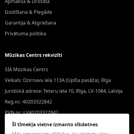
Apmaksa & Drošība
Izsūtīšana & Piegāde
Garantija & Atgriešana
Privātuma politika
Mūzikas Centrs rekvizīti
SIA Mūzikas Centrs
Veikals: Dzirnavu iela 113A (Upīša pasāža), Rīga
Juridiskā adrese: Teteru iela 10, Rīga, LV-1084, Latvija
Reģ.nr.: 40203322842
PVN nr.: LV40203322842
Banka: Swedbank AS
Šī tīmekļa vietne izmanto sīkdatnes