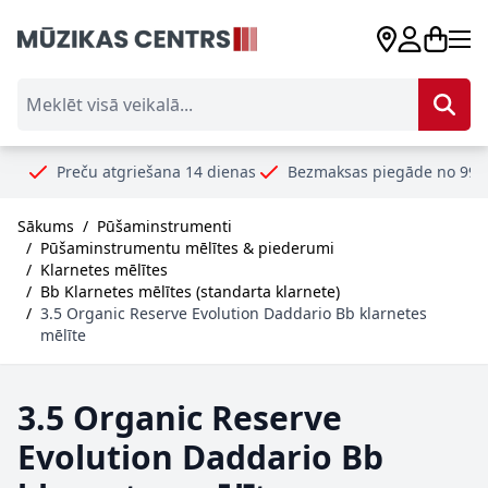
Skip to Content
Meklēt visā veikalā...
ču atgriešana 14 dienas
Bezmaksas piegāde no 99€
Droši 
Sākums
/
Pūšaminstrumenti
/
Pūšaminstrumentu mēlītes & piederumi
/
Klarnetes mēlītes
/
Bb Klarnetes mēlītes (standarta klarnete)
/
3.5 Organic Reserve Evolution Daddario Bb klarnetes
mēlīte
3.5 Organic Reserve
Evolution Daddario Bb