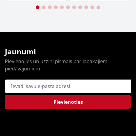
Jaunumi
Pievienojies un uzzini pirmais par labākajiem
piedāvajumiem
E-pasta adrese
Pievienoties