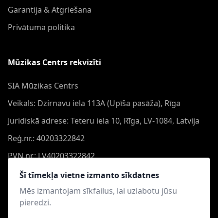
Garantija & Atgriešana
Privātuma politika
Mūzikas Centrs rekvizīti
SIA Mūzikas Centrs
Veikals: Dzirnavu iela 113A (Upīša pasāža), Rīga
Juridiskā adrese: Teteru iela 10, Rīga, LV-1084, Latvija
Reģ.nr.: 40203322842
PVN nr.: LV40203322842
Banka: Swedbank AS
Šī tīmekļa vietne izmanto sīkdatnes
Konts: LV44HABA0551050864473
Mēs izmantojam sīkfailus, lai uzlabotu jūsu
pieredzi.
Swift: HABALV22