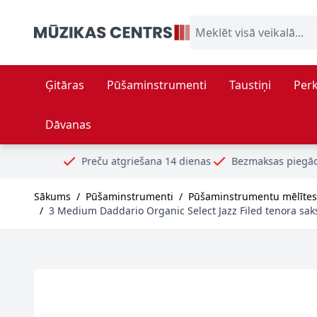
Skip to Content
Meklēt visā veikalā...
Ģitāras
Pūšaminstrumenti
Taustiņi
Perk
Dāvanas
reču atgriešana 14 dienas
Bezmaksas piegāde no 99€
Droš
Sākums
/
Pūšaminstrumenti
/
Pūšaminstrumentu mēlītes
/
3 Medium Daddario Organic Select Jazz Filed tenora sak