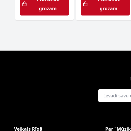
grozam
grozam
E-pasta adrese
Veikals Rīgā
Par "Mūzik