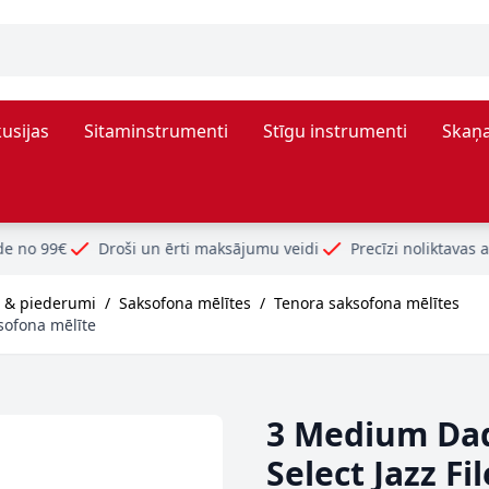
usijas
Sitaminstrumenti
Stīgu instrumenti
Skaņa
i un ērti maksājumu veidi
Precīzi noliktavas atlikumi
 & piederumi
/
Saksofona mēlītes
/
Tenora saksofona mēlītes
sofona mēlīte
3 Medium Dad
Select Jazz Fi