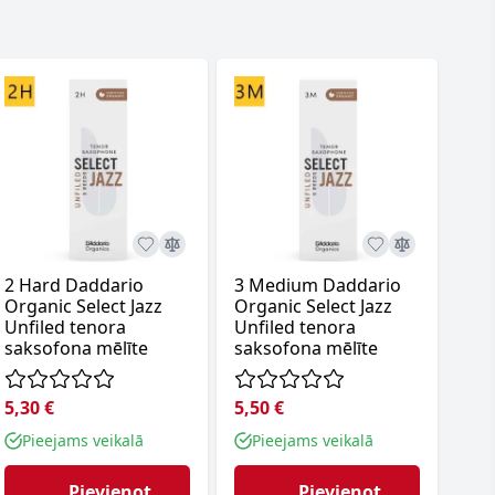
2 Hard Daddario
3 Medium Daddario
2 S
Organic Select Jazz
Organic Select Jazz
ten
Unfiled tenora
Unfiled tenora
mēl
saksofona mēlīte
saksofona mēlīte
5,30 €
5,50 €
5,3
Pieejams veikalā
Pieejams veikalā
P
Pievienot
Pievienot