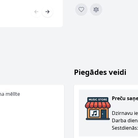
Piegādes veidi
na mēlīte
Preču saņ
Dzirnavu ie
Darba dien
Sestdienās: