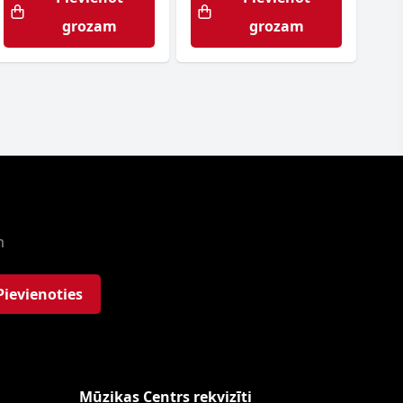
grozam
grozam
m
Pievienoties
Mūzikas Centrs rekvizīti