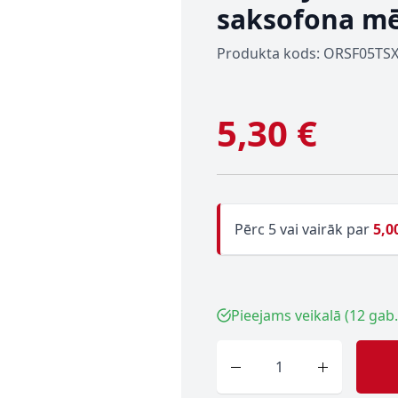
saksofona mē
Produkta kods: ORSF05TS
5,30 €
Pērc 5 vai vairāk par
5,0
Pieejams veikalā (12 gab.
Skaits