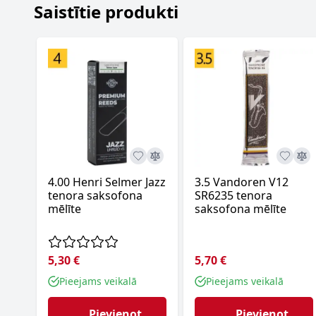
Saistītie produkti
4.00 Henri Selmer Jazz
3.5 Vandoren V12
tenora saksofona
SR6235 tenora
mēlīte
saksofona mēlīte
5,30 €
5,70 €
Pieejams veikalā
Pieejams veikalā
Pievienot
Pievienot