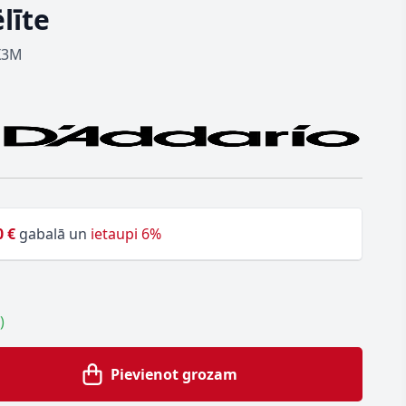
līte
X3M
0 €
gabalā un
ietaupi 6%
)
Pievienot grozam