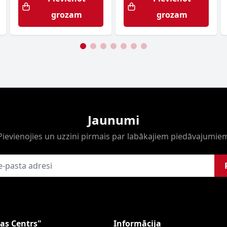
grozam
grozam
Jaunumi
Pievienojies un uzzini pirmais par labākajiem piedāvajumie
as Centrs"
Informācija