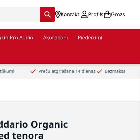
Kontakti
Profils
Grozs
 un Pro Audio
Akordeoni
Piederumi
Preču atgriešana 14 dienas
Bezmaksas piegāde no 99€
Dro
dario Organic
led tenora