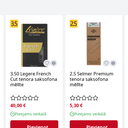
3.50 Legere French
2.5 Selmer Premium
Cut tenora saksofona
tenora saksofona
mēlīte
mēlīte
40,00 €
5,30 €
Pieejams veikalā
Pieejams veikalā
Pievienot
Pievienot