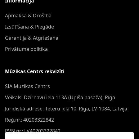
Informācija
Apmaksa & Drošība
Izsūtīšana & Piegāde
Garantija & Atgriešana
Privātuma politika
Mūzikas Centrs rekvizīti
SIA Mūzikas Centrs
Veikals: Dzirnavu iela 113A (Upīša pasāža), Rīga
Juridiskā adrese: Teteru iela 10, Rīga, LV-1084, Latvija
Reģ.nr.: 40203322842
PVN nr.: LV40203322842