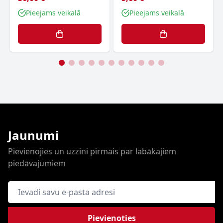
Pieejams veikalā
Pieejams veikalā
Jaunumi
Pievienojies un uzzini pirmais par labākajiem
piedāvajumiem
E-pasta adrese
Pievienoties