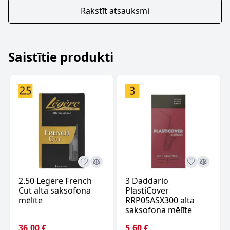
Rakstīt atsauksmi
Saistītie produkti
2.50 Legere French
3 Daddario
Cut alta saksofona
PlastiCover
mēlīte
RRP05ASX300 alta
saksofona mēlīte
36,00 €
5,60 €