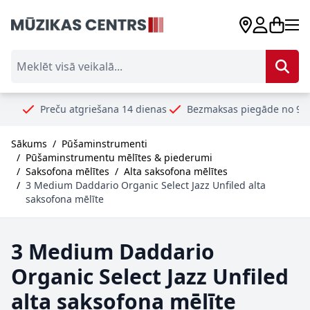
Skip to Content
Meklēt visā veikalā...
reču atgriešana 14 dienas
Bezmaksas piegāde no 99€
Droši
Sākums
/
Pūšaminstrumenti
/
Pūšaminstrumentu mēlītes & piederumi
/
Saksofona mēlītes
/
Alta saksofona mēlītes
/
3 Medium Daddario Organic Select Jazz Unfiled alta
saksofona mēlīte
3 Medium Daddario
Organic Select Jazz Unfiled
alta saksofona mēlīte