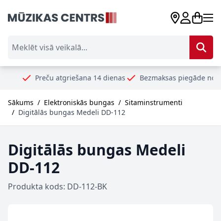
Skip to Content
Meklēt visā veikalā...
Preču atgriešana 14 dienas
Bezmaksas piegāde no 99€
Dr
Sākums
/
Elektroniskās bungas
/
Sitaminstrumenti
/
Digitālās bungas Medeli DD-112
Digitālās bungas Medeli
DD-112
Produkta kods: DD-112-BK