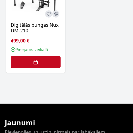
Digitālās bungas Nux
DM-210
499,00 €
Pieejams veikalā
Jaunumi
Pievienojies un uzzini pirmais par labākajiem