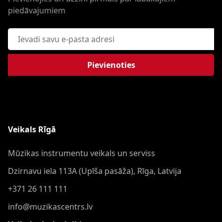
piedāvajumiem
E-pasta adrese
Pievienoties
Veikals Rīgā
Mūzikas instrumentu veikals un serviss
Dzirnavu iela 113A (Upīša pasāža), Rīga, Latvija
+371 26 111 111
info@muzikascentrs.lv