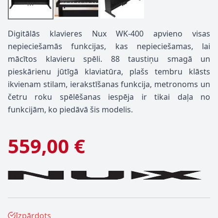
Digitālās klavieres Nux WK-400 apvieno visas
nepieciešamās funkcijas, kas nepieciešamas, lai
mācītos klavieru spēli. 88 taustiņu smagā un
pieskārienu jūtīgā klaviatūra, plašs tembru klāsts
ikvienam stilam, ierakstīšanas funkcija, metronoms un
četru roku spēlēšanas iespēja ir tikai daļa no
funkcijām, ko piedāvā šis modelis.
559,00 €
Izpārdots