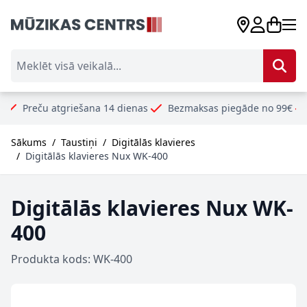
Skip to Content
Meklēt visā veikalā...
u atgriešana 14 dienas
Bezmaksas piegāde no 99€
Droši un
Sākums
/
Taustiņi
/
Digitālās klavieres
/
Digitālās klavieres Nux WK-400
Digitālās klavieres Nux WK-
400
Produkta kods: WK-400