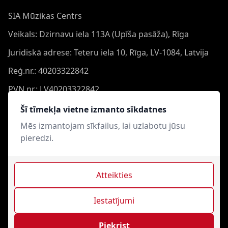
SIA Mūzikas Centrs
Veikals: Dzirnavu iela 113A (Upīša pasāža), Rīga
Juridiskā adrese: Teteru iela 10, Rīga, LV-1084, Latvija
Reģ.nr.: 40203322842
PVN nr.: LV40203322842
Banka: Swedbank AS
Šī tīmekļa vietne izmanto sīkdatnes
Konts: LV44HABA0551050864473
Mēs izmantojam sīkfailus, lai uzlabotu jūsu
pieredzi.
Swift: HABALV22
Atteikties
Iestatījumi
Mūzikas Centrs © 2021-2026. Visas tiesības aizsargātas.
Interneta veikala izveide - Magecode
.
Piekrist