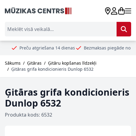
Skip to Content
Meklēt visā veikalā...
Preču atgriešana 14 dienas
Bezmaksas piegāde no 99€
Dro
Sākums
/
Ģitāras
/
Ģitāru kopšanas līdzekļi
/
Ģitāras grifa kondicionieris Dunlop 6532
Ģitāras grifa kondicionieris
Dunlop 6532
Produkta kods: 6532