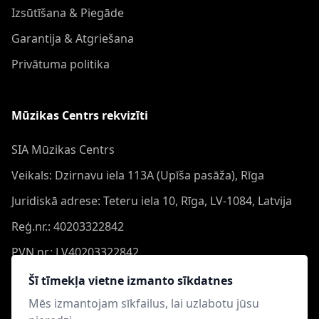
Izsūtīšana & Piegāde
Garantija & Atgriešana
Privātuma politika
Mūzikas Centrs rekvizīti
SIA Mūzikas Centrs
Veikals: Dzirnavu iela 113A (Upīša pasāža), Rīga
Juridiskā adrese: Teteru iela 10, Rīga, LV-1084, Latvija
Reģ.nr.: 40203322842
PVN nr.: LV40203322842
Banka: Swedbank AS
Šī tīmekļa vietne izmanto sīkdatnes
Konts: LV44HABA0551050864473
Mēs izmantojam sīkfailus, lai uzlabotu jūsu