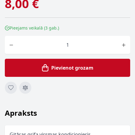
8,00 €
Pieejams veikalā (3 gab.)
Skaits
Pievienot grozam
Apraksts
Ģitāras grifa virsmas kondicionieris