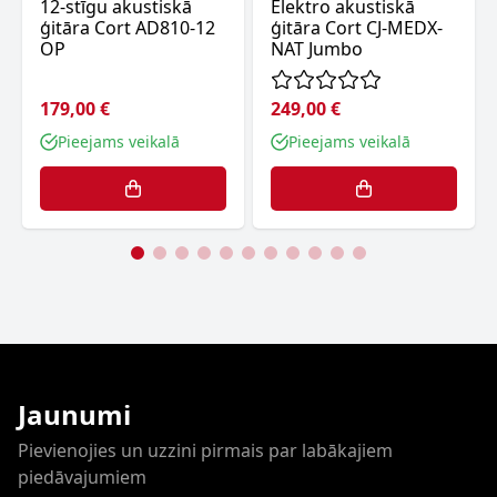
12-stīgu akustiskā
Elektro akustiskā
ģitāra Cort AD810-12
ģitāra Cort CJ-MEDX-
OP
NAT Jumbo
179,00 €
249,00 €
Pieejams veikalā
Pieejams veikalā
Jaunumi
Pievienojies un uzzini pirmais par labākajiem
piedāvajumiem