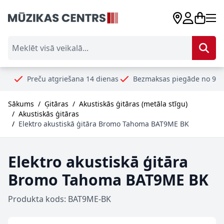
Skip to Content
Meklēt visā veikalā...
u atgriešana 14 dienas
Bezmaksas piegāde no 99€
Droši un
Sākums
/
Ģitāras
/
Akustiskās ģitāras (metāla stīgu)
/
Akustiskās ģitāras
/
Elektro akustiskā ģitāra Bromo Tahoma BAT9ME BK
Elektro akustiskā ģitāra
Bromo Tahoma BAT9ME BK
Produkta kods: BAT9ME-BK