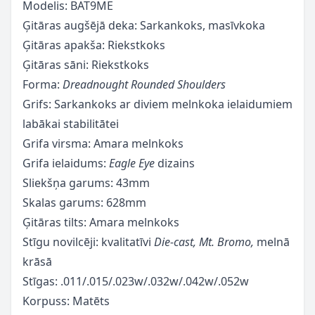
Modelis: BAT9ME
Ģitāras augšējā deka: Sarkankoks, masīvkoka
Ģitāras apakša: Riekstkoks
Ģitāras sāni: Riekstkoks
Forma:
Dreadnought Rounded Shoulders
Grifs: Sarkankoks ar diviem melnkoka ielaidumiem
labākai stabilitātei
Grifa virsma: Amara melnkoks
Grifa ielaidums:
Eagle Eye
dizains
Sliekšņa garums: 43mm
Skalas garums: 628mm
Ģitāras tilts: Amara melnkoks
Stīgu novilcēji: kvalitatīvi
Die-cast, Mt. Bromo,
melnā
krāsā
Stīgas: .011/.015/.023w/.032w/.042w/.052w
Korpuss: Matēts