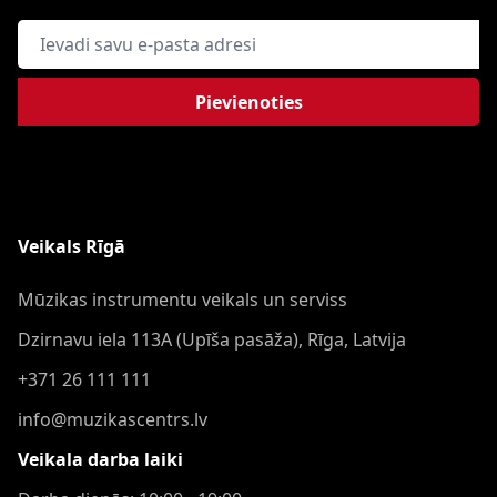
E-pasta adrese
Pievienoties
Veikals Rīgā
Mūzikas instrumentu veikals un serviss
Dzirnavu iela 113A (Upīša pasāža), Rīga, Latvija
+371 26 111 111
info@muzikascentrs.lv
Veikala darba laiki