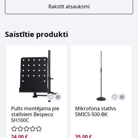
Rakstīt atsauksmi
Saistītie produkti
Pults montējama pie
Mikrofona statīvs
statīviem Bespeco
SMICS-500-BK
SH160C
24,00 €
35,00 €