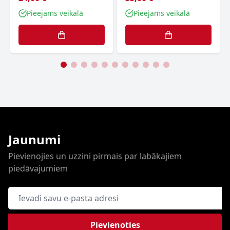
Pieejams veikalā
Pieejams veikalā
Jaunumi
Pievienojies un uzzini pirmais par labākajiem
piedāvajumiem
E-pasta adrese
Pievienoties