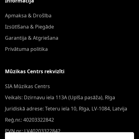
Informācija
Apmaksa & Drošība
Izsūtīšana & Piegāde
Garantija & Atgriešana
Privātuma politika
Mūzikas Centrs rekvizīti
SIA Mūzikas Centrs
Veikals: Dzirnavu iela 113A (Upīša pasāža), Rīga
Juridiskā adrese: Teteru iela 10, Rīga, LV-1084, Latvija
Reģ.nr.: 40203322842
PVN nr.: LV40203322842