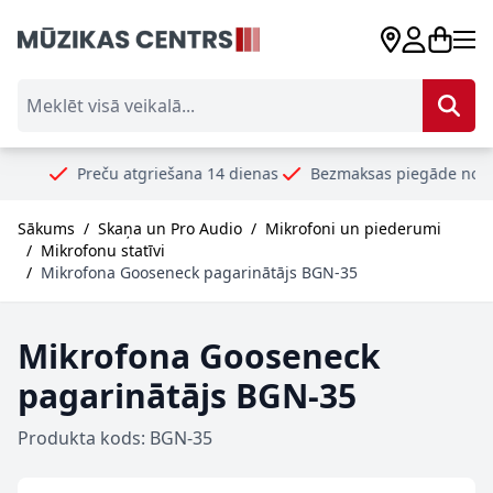
Skip to Content
Meklēt visā veikalā...
Preču atgriešana 14 dienas
Bezmaksas piegāde no 99€
Dr
Sākums
/
Skaņa un Pro Audio
/
Mikrofoni un piederumi
/
Mikrofonu statīvi
/
Mikrofona Gooseneck pagarinātājs BGN-35
Mikrofona Gooseneck
pagarinātājs BGN-35
Produkta kods: BGN-35