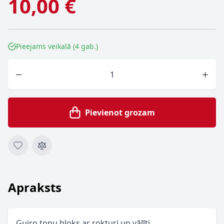
10,00 €
Pieejams veikalā (4 gab.)
Skaits
Pievienot grozam
Apraksts
Guiro toņu bloks ar rokturi un vālīti