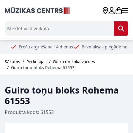
Skip to Content
Meklēt visā veikalā...
Preču atgriešana 14 dienas
Bezmaksas piegāde no 99€
Dro
Sākums
/
Perkusijas
/
Guiro un koka vardes
/
Guiro toņu bloks Rohema 61553
Guiro toņu bloks Rohema
61553
Produkta kods: 61553