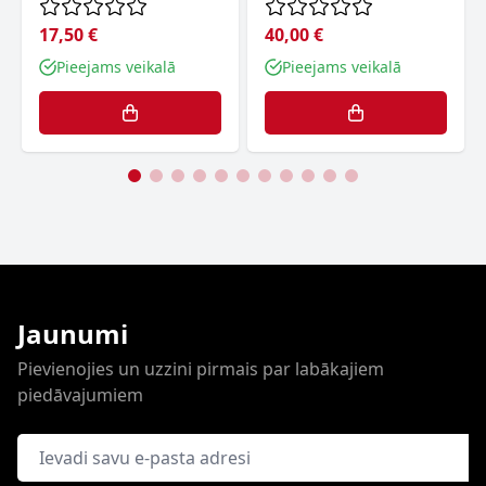
17,50 €
40,00 €
Pieejams veikalā
Pieejams veikalā
Jaunumi
Pievienojies un uzzini pirmais par labākajiem
piedāvajumiem
E-pasta adrese