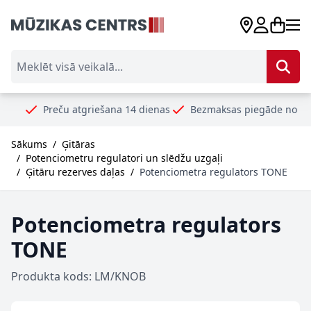
Skip to Content
Meklēt visā veikalā...
Preču atgriešana 14 dienas
Bezmaksas piegāde no 99€
Dr
Sākums
/
Ģitāras
/
Potenciometru regulatori un slēdžu uzgaļi
/
Ģitāru rezerves daļas
/
Potenciometra regulators TONE
Potenciometra regulators
TONE
Produkta kods: LM/KNOB