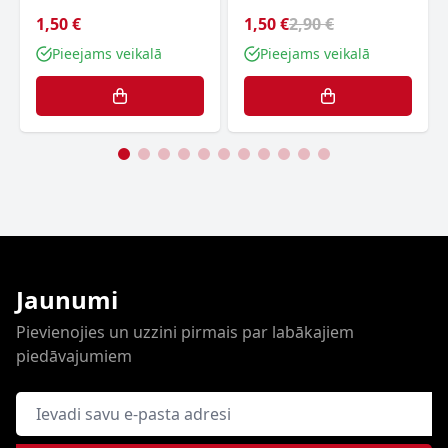
1,50 €
1,50 €
2,90 €
Pieejams veikalā
Pieejams veikalā
Jaunumi
Pievienojies un uzzini pirmais par labākajiem
piedāvajumiem
E-pasta adrese