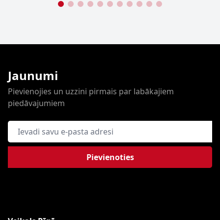
Jaunumi
Pievienojies un uzzini pirmais par labākajiem
piedāvajumiem
E-pasta adrese
Pievienoties