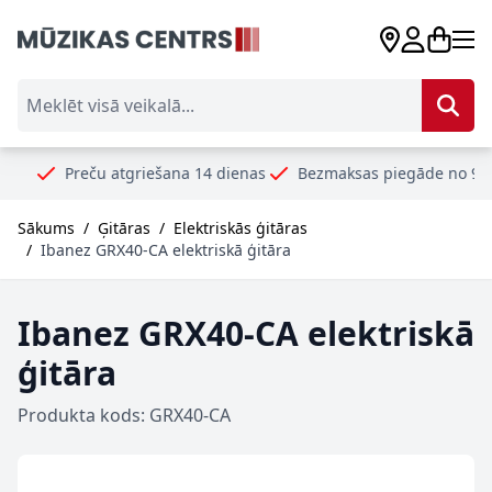
Skip to Content
Meklēt visā veikalā...
reču atgriešana 14 dienas
Bezmaksas piegāde no 99€
Droš
Sākums
/
Ģitāras
/
Elektriskās ģitāras
/
Ibanez GRX40-CA elektriskā ģitāra
Ibanez GRX40-CA elektriskā
ģitāra
Produkta kods: GRX40-CA