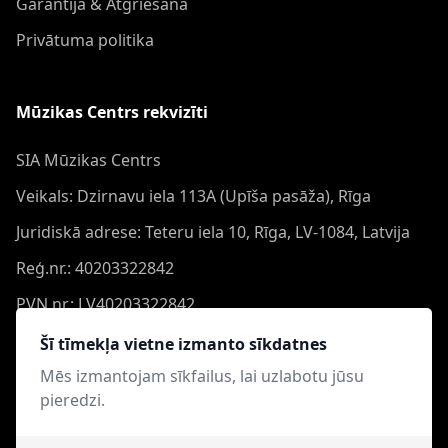
Garantija & Atgriešana
Privātuma politika
Mūzikas Centrs rekvizīti
SIA Mūzikas Centrs
Veikals: Dzirnavu iela 113A (Upīša pasāža), Rīga
Juridiskā adrese: Teteru iela 10, Rīga, LV-1084, Latvija
Reģ.nr.: 40203322842
PVN nr.: LV40203322842
Banka: Swedbank AS
Šī tīmekļa vietne izmanto sīkdatnes
Konts: LV44HABA0551050864473
Mēs izmantojam sīkfailus, lai uzlabotu jūsu
pieredzi.
Swift: HABALV22