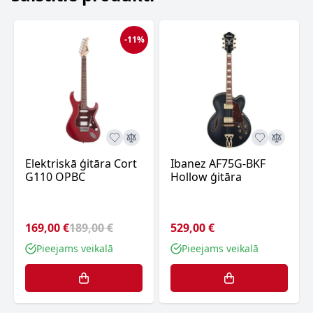
-11%
Elektriskā ģitāra Cort
Ibanez AF75G-BKF
G110 OPBC
Hollow ģitāra
169,00 €
189,00 €
529,00 €
Pieejams veikalā
Pieejams veikalā