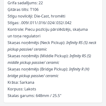
Grifa sadalījums: 22
Ģitāras tilts: T106
Stīgu novilcēji: Die-Cast, hromēti
Stīgas: .009/.011/.016/.024/.032/.042
Kontrole: Piecu pozīciju pārslēdzējs, skaļuma
un toņa regulatori
Skaņas noņēmējs (Neck Pickup):
Infinity RS (S) neck
pickup passive/ ceramic
Skaņas noņēmējs (Middle Pickup):
Infinity RS (S)
middle pickup passive/ ceramic
Skaņas noņēmējs (Bridge Pickup):
Infinity R (H)
bridge pickup passive/ ceramic
Krāsa: Sarkana
Korpuss: Lakots
Skalas garums:
648mm
/ 25.5"