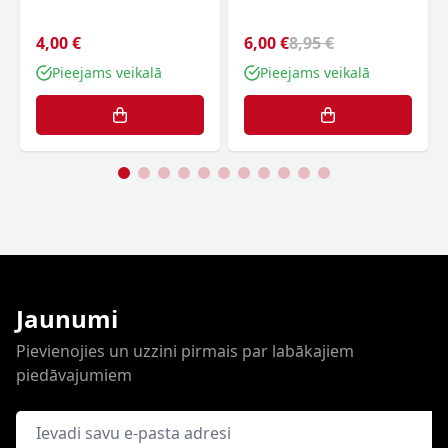
4,00 €
6,00 €
8,95 €
Pieejams veikalā
Pieejams veikalā
Jaunumi
Pievienojies un uzzini pirmais par labākajiem
piedāvajumiem
E-pasta adrese