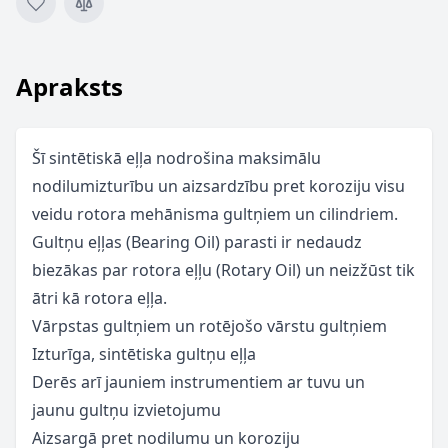
Apraksts
Šī sintētiskā eļļa nodrošina maksimālu
nodilumizturību un aizsardzību pret koroziju visu
veidu rotora mehānisma gultņiem un cilindriem.
Gultņu eļļas (Bearing Oil) parasti ir nedaudz
biezākas par rotora eļļu (Rotary Oil) un neizžūst tik
ātri kā rotora eļļa.
Vārpstas gultņiem un rotējošo vārstu gultņiem
Izturīga, sintētiska gultņu eļļa
Derēs arī jauniem instrumentiem ar tuvu un
jaunu gultņu izvietojumu
Aizsargā pret nodilumu un koroziju