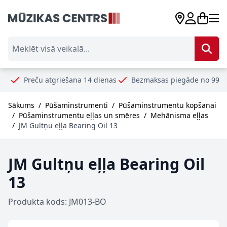
Skip to Content
Meklēt visā veikalā...
eču atgriešana 14 dienas
Bezmaksas piegāde no 99€
Droši 
Sākums
/
Pūšaminstrumenti
/
Pūšaminstrumentu kopšanai
/
Pūšaminstrumentu eļļas un smēres
/
Mehānisma eļļas
/
JM Gultņu eļļa Bearing Oil 13
JM Gultņu eļļa Bearing Oil
13
Produkta kods: JM013-BO