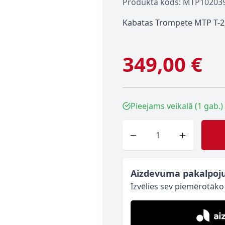
Produkta kods: MTP10203
Kabatas Trompete MTP T-210
349,00 €
Pieejams veikalā (1 gab.)
Skaits
Aizdevuma pakalpoj
Izvēlies sev piemērotāk