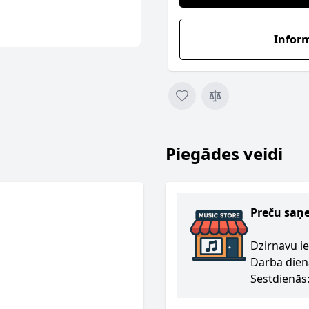
Infor
Piegādes veidi
Preču saņ
Dzirnavu ie
Darba dien
Sestdienās: