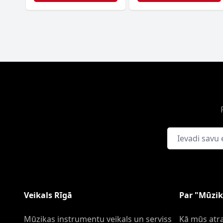
E-pasta adrese
Veikals Rīgā
Par "Mūzik
Mūzikas instrumentu veikals un serviss
Kā mūs atra