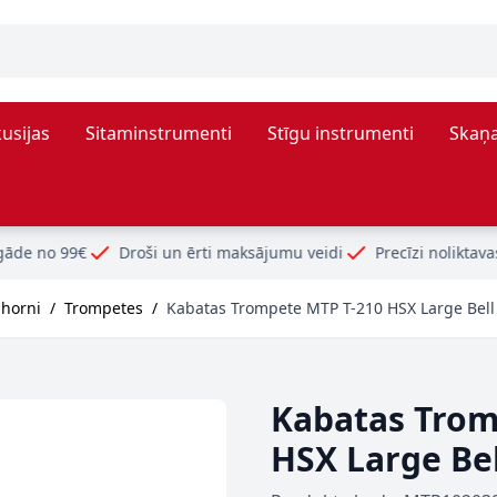
usijas
Sitaminstrumenti
Stīgu instrumenti
Skaņa
Droši un ērti maksājumu veidi
Precīzi noliktavas atlikumi
lhorni
/
Trompetes
/
Kabatas Trompete MTP T-210 HSX Large Bell
Kabatas Trom
HSX Large Bel