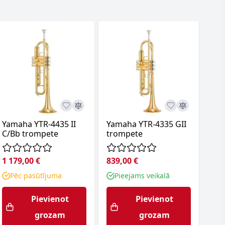
Yamaha YTR-4435 II
Yamaha YTR-4335 GII
Tro
C/Bb trompete
trompete
50
1 179,00 €
839,00 €
759
Pēc pasūtījuma
Pieejams veikalā
P
Pievienot
Pievienot
grozam
grozam