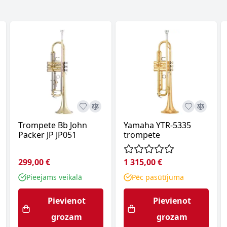
Trompete Bb John
Yamaha YTR-5335
Packer JP JP051
trompete
299,00 €
1 315,00 €
Pieejams veikalā
Pēc pasūtījuma
Pievienot
Pievienot
grozam
grozam