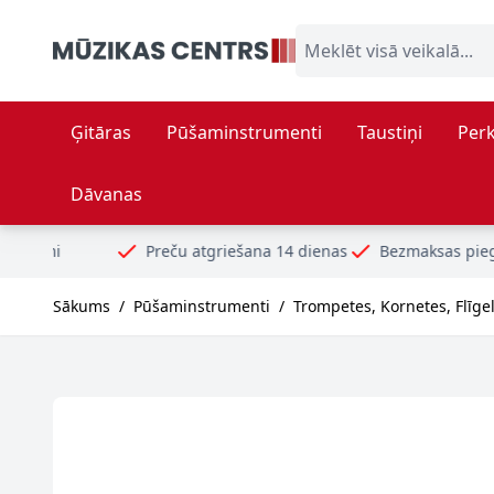
Skip to Content
Meklēt visā veikalā...
Ģitāras
Pūšaminstrumenti
Taustiņi
Perk
Dāvanas
Preču atgriešana 14 dienas
Bezmaksas piegāde no 99€
Sākums
/
Pūšaminstrumenti
/
Trompetes, Kornetes, Flīge