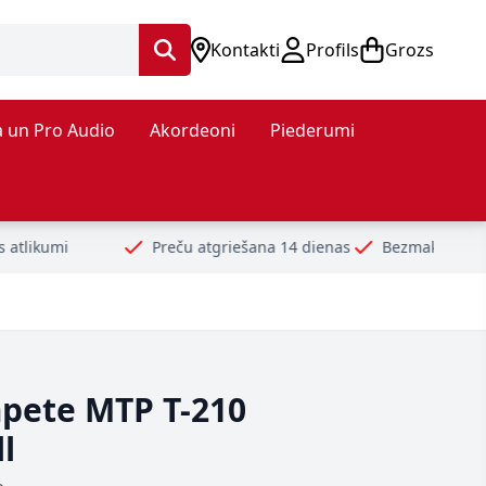
Kontakti
Profils
Grozs
 un Pro Audio
Akordeoni
Piederumi
Preču atgriešana 14 dienas
Bezmaksas piegāde no 99€
pete MTP T-210
l