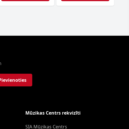
m
Pievienoties
Mūzikas Centrs rekvizīti
SIA Mūzikas Centrs