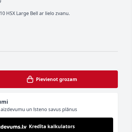
9
 HSX Large Bell ar lielo zvanu.
Pievienot grozam
umi
o aizdevumu un īsteno savus plānus
Kredīta kalkulators