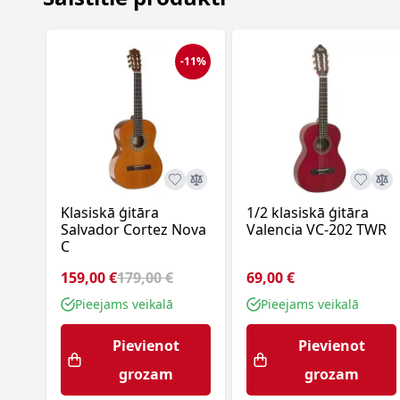
-11%
Klasiskā ģitāra
1/2 klasiskā ģitāra
Salvador Cortez Nova
Valencia VC-202 TWR
C
159,00 €
179,00 €
69,00 €
Pieejams veikalā
Pieejams veikalā
Pievienot
Pievienot
grozam
grozam