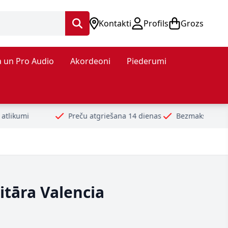
Kontakti
Profils
Grozs
 un Pro Audio
Akordeoni
Piederumi
Preču atgriešana 14 dienas
Bezmaksas piegāde no 99€
Dr
ģitāra Valencia