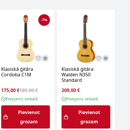
-7%
Klasiskā ģitāra
Klasiskā ģitāra
Kla
Cordoba C1M
Walden N350
Val
Standard
175,00 €
189,00 €
209,00 €
85,
Pieejams veikalā
Pieejams veikalā
P
Pievienot
Pievienot
grozam
grozam