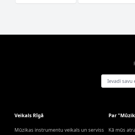
E-pasta adrese
Veikals Rīgā
Par "Mūzik
Mūzikas instrumentu veikals un serviss
Kā mūs atra