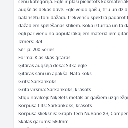
cenu kategorijā.
Egle ir plaši pielietots kokmateriā
augšējās dekas būvē. Egle veido gaišu, tīru un dzid
balansētu toni dažādu frekvenču spektrā padarot
dažādiem spēlēšanas stiliem. Koka izturība un tā 
egli par vienu no populārākajiem materiāliem ģitā
Izmērs: 3/4
Sērija: 200 Series
Forma: Klasiskās ģitāras
Ģitāras augšējā deka: Sitka egle
Ģitāras sāni un apakša: Nato koks
Grifs: Sarkankoks
Grifa virsma: Sarkankoks, krāsots
Stīgu novilcēji: Niķelēts metāls ar gaišiem uzgriež
Korpusa tilts: Sarkankoks, krāsots
Korpusa slieksnis: Graph Tech NuBone XB, Compe
Skalas garums: 580mm