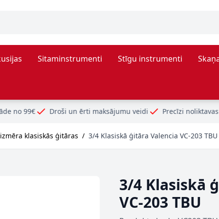
usijas
Sitaminstrumenti
Stīgu instrumenti
Skaņa
ši un ērti maksājumu veidi
Precīzi noliktavas atlikumi
 izmēra klasiskās ģitāras
/
3/4 Klasiskā ģitāra Valencia VC-203 TBU
3/4 Klasiskā 
VC-203 TBU