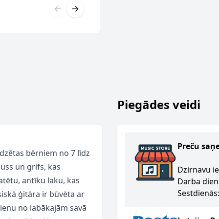
Piegādes veidi
Preču saņ
edzētas bērniem no 7 līdz
ss un grifs, kas
Dzirnavu ie
atētu, antīku laku, kas
Darba dien
Sestdienās:
skā ģitāra ir būvēta ar
 vienu no labākajām savā