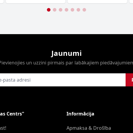
Jaunumi
Pievienojies un uzzini pirmais par labākajiem piedāvajumie
as Centrs"
Informācija
st!
Apmaksa & Drošība