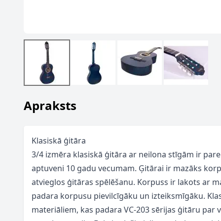
Apraksts
Klasiskā ģitāra
3/4 izmēra klasiskā ģitāra ar neilona stīgām ir par
aptuveni 10 gadu vecumam. Ģitārai ir mazāks korpu
atvieglos ģitāras spēlēšanu. Korpuss ir lakots ar m
padara korpusu pievilcīgāku un izteiksmīgāku. Klasi
materiāliem, kas padara VC-203 sērijas ģitāru par