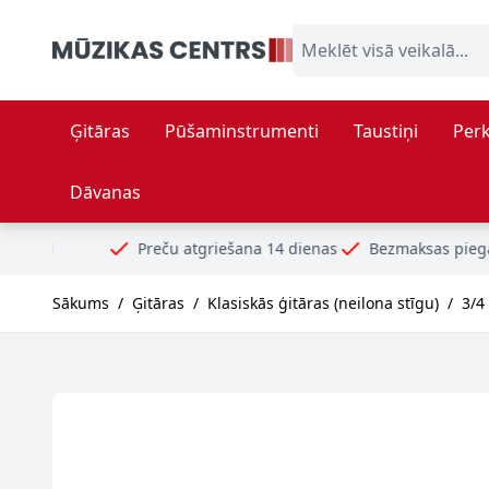
Skip to Content
Meklēt visā veikalā...
Ģitāras
Pūšaminstrumenti
Taustiņi
Perk
Dāvanas
Preču atgriešana 14 dienas
Bezmaksas piegāde no 99€
Dro
Sākums
/
Ģitāras
/
Klasiskās ģitāras (neilona stīgu)
/
3/4