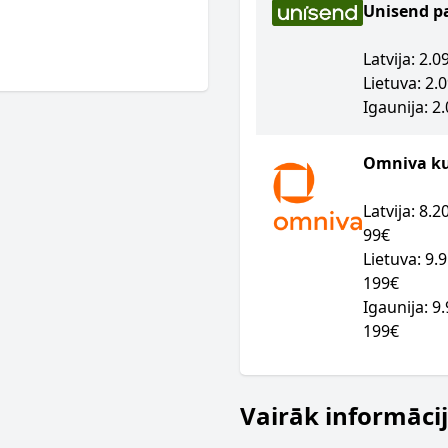
Unisend p
Latvija: 2.
Lietuva: 2.
Igaunija: 2
Omniva kur
Latvija: 8.
99€
Lietuva: 9.
199€
Igaunija: 9
199€
Vairāk informāci