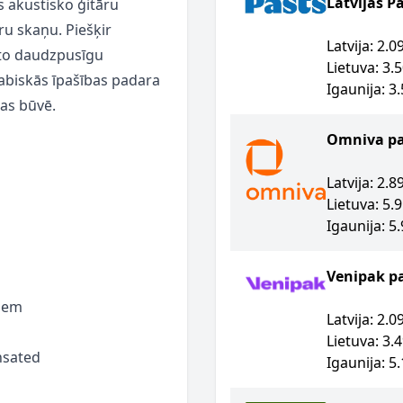
Latvijas P
ls akustisko ģitāru
ru skaņu. Piešķir
Latvija: 2.
 to daudzpusīgu
Lietuva: 3.
dabiskās īpašības padara
Igaunija: 3
ras būvē.
Omniva p
Latvija: 2.
Lietuva: 5.
Igaunija: 5
Venipak p
ņiem
Latvija: 2.
Lietuva: 3.
nsated
Igaunija: 5