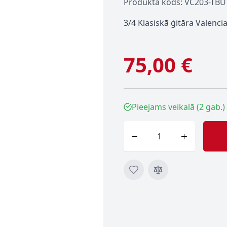
Produkta kods: VC203-TBU
3/4 Klasiskā ģitāra Valenc
75,00 €
Pieejams veikalā (2 gab.)
Skaits