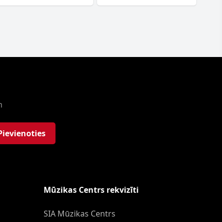
m
Pievienoties
Mūzikas Centrs rekvizīti
SIA Mūzikas Centrs