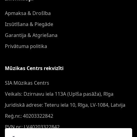
Apmaksa & Drošība
Izsūtīšana & Piegāde
Garantija & Atgriešana
Privātuma politika
Mūzikas Centrs rekvizīti
SIA Mūzikas Centrs
Veikals: Dzirnavu iela 113A (Upīša pasāža), Rīga
Juridiskā adrese: Teteru iela 10, Rīga, LV-1084, Latvija
Reģ.nr.: 40203322842
PVN nr.: LV40203322842