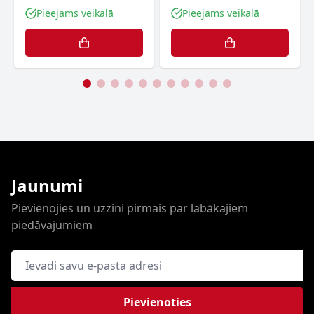
Pieejams veikalā
Pieejams veikalā
Jaunumi
Pievienojies un uzzini pirmais par labākajiem
piedāvajumiem
E-pasta adrese
Pievienoties