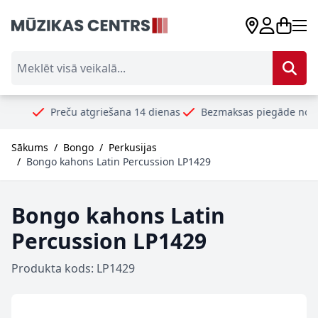
Skip to Content
Meklēt visā veikalā...
Preču atgriešana 14 dienas
Bezmaksas piegāde no 99€
Sākums
/
Bongo
/
Perkusijas
/
Bongo kahons Latin Percussion LP1429
Bongo kahons Latin
Percussion LP1429
Produkta kods: LP1429