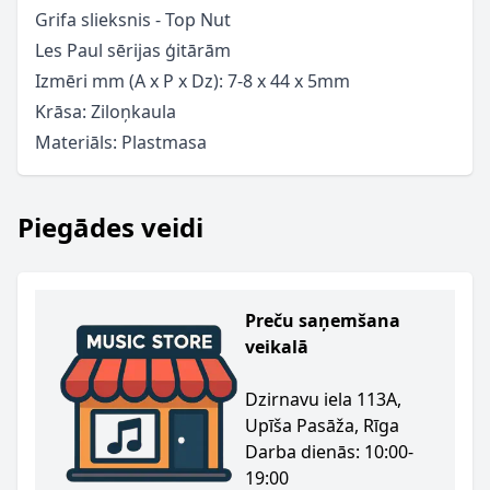
Grifa slieksnis - Top Nut
Les Paul sērijas ģitārām
Izmēri mm (A x P x Dz): 7-8 x 44 x 5mm
Krāsa: Ziloņkaula
Materiāls: Plastmasa
Piegādes veidi
Preču saņemšana
veikalā
Dzirnavu iela 113A,
Upīša Pasāža, Rīga
Darba dienās: 10:00-
19:00