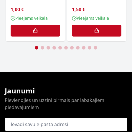
1,00 €
1,50 €
Pieejams veikalā
Pieejams veikalā
Jaunumi
Pievienojies un uzzini pirmais par labākajiem
piedāvajumiem
E-pasta adrese