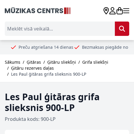
Skip to Content
Meklēt visā veikalā...
reču atgriešana 14 dienas
Bezmaksas piegāde no 99€
Droš
Sākums
/
Ģitāras
/
Ģitāru sliekšņi
/
Grifa sliekšņi
/
Ģitāru rezerves daļas
/
Les Paul ģitāras grifa slieksnis 900-LP
Les Paul ģitāras grifa
slieksnis 900-LP
Produkta kods: 900-LP