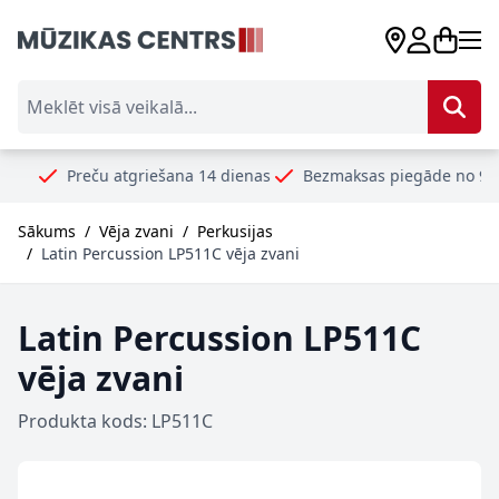
Skip to Content
Meklēt visā veikalā...
Preču atgriešana 14 dienas
Bezmaksas piegāde no 99€
Droš
Sākums
/
Vēja zvani
/
Perkusijas
/
Latin Percussion LP511C vēja zvani
Latin Percussion LP511C
vēja zvani
Produkta kods: LP511C