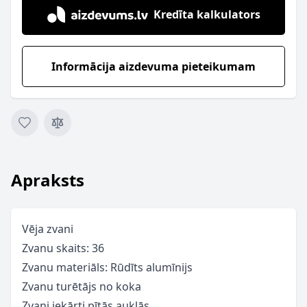
Kredīta kalkulators
Informācija aizdevuma pieteikumam
Apraksts
Vēja zvani
Zvanu skaits: 36
Zvanu materiāls: Rūdīts alumīnijs
Zvanu turētājs no koka
Zvani iekārti pītās auklās