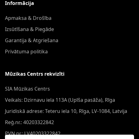
Informācija
Apmaksa & Drošība
Izsūtīšana & Piegāde
Garantija & Atgriešana
Privātuma politika
Mūzikas Centrs rekvizīti
SIA Mūzikas Centrs
Veikals: Dzirnavu iela 113A (Upīša pasāža), Rīga
Juridiskā adrese: Teteru iela 10, Rīga, LV-1084, Latvija
Reģ.nr.: 40203322842
PVN nr.: LV40203322842