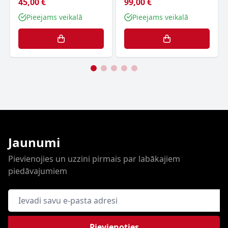
45,00 €
99,00 €
Pieejams veikalā
Pieejams veikalā
Jaunumi
Pievienojies un uzzini pirmais par labākajiem
piedāvajumiem
E-pasta adrese
Pievienoties