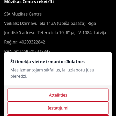
Mūzikas Centrs rekvizīti
SIA Mūzikas Centrs
Veikals: Dzirnavu iela 113A (Upīša pasāža), Rīga
Juridiskā adrese: Teteru iela 10, Rīga, LV-1084, Latvija
Reģ.nr.: 40203322842
PVN nr.: LV40203322842
Banka: Swedbank AS
Šī tīmekļa vietne izmanto sīkdatnes
Konts: LV44HABA0551050864473
Mēs izmantojam sīkfailus, lai uzlabotu jūsu
pieredzi.
Swift: HABALV22
Atteikties
Iestatījumi
Mūzikas Centrs © 2021-2026. Visas tiesības aizsargātas.