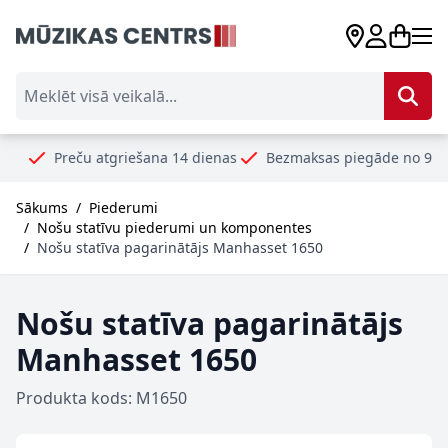
Skip to Content
Meklēt visā veikalā...
reču atgriešana 14 dienas
Bezmaksas piegāde no 99€
Droši
Sākums
/
Piederumi
/
Nošu statīvu piederumi un komponentes
/
Nošu statīva pagarinātājs Manhasset 1650
Nošu statīva pagarinātājs
Manhasset 1650
Produkta kods: M1650