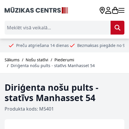
Skip to Content
Meklēt visā veikalā...
eču atgriešana 14 dienas
Bezmaksas piegāde no 99€
Droši 
Sākums
/
Nošu statīvi
/
Piederumi
/
Diriģenta nošu pults - statīvs Manhasset 54
Diriģenta nošu pults -
statīvs Manhasset 54
Produkta kods: M5401