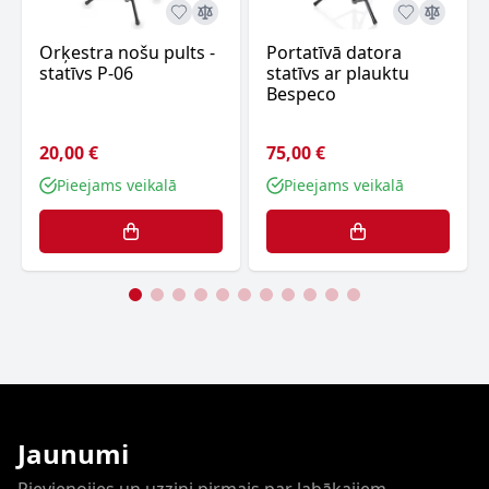
Orķestra nošu pults -
Portatīvā datora
statīvs P-06
statīvs ar plauktu
Bespeco
20,00 €
75,00 €
Pieejams veikalā
Pieejams veikalā
Jaunumi