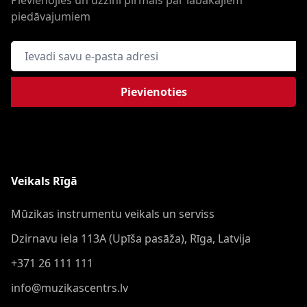
Pievienojies un uzzini pirmais par labākajiem
piedāvajumiem
E-pasta adrese
Pievienoties
Veikals Rīgā
Mūzikas instrumentu veikals un serviss
Dzirnavu iela 113A (Upīša pasāža), Rīga, Latvija
+371 26 111 111
info@muzikascentrs.lv