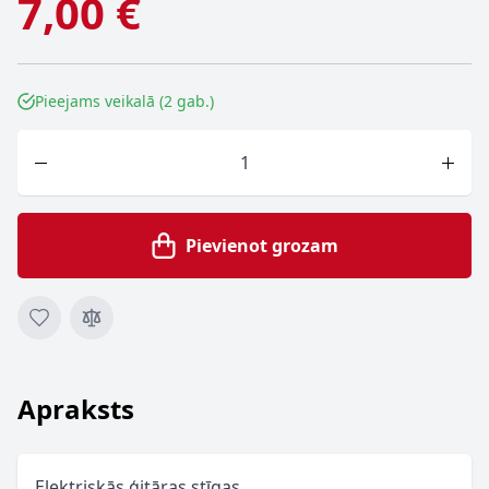
7,00 €
Pieejams veikalā (2 gab.)
Skaits
Pievienot grozam
Apraksts
Elektriskās ģitāras stīgas