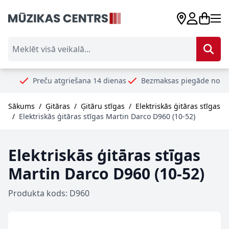
Skip to Content
Meklēt visā veikalā...
Preču atgriešana 14 dienas
Bezmaksas piegāde no 99€
Dro
Sākums
/
Ģitāras
/
Ģitāru stīgas
/
Elektriskās ģitāras stīgas
/
Elektriskās ģitāras stīgas Martin Darco D960 (10-52)
Elektriskās ģitāras stīgas
Martin Darco D960 (10-52)
Produkta kods: D960