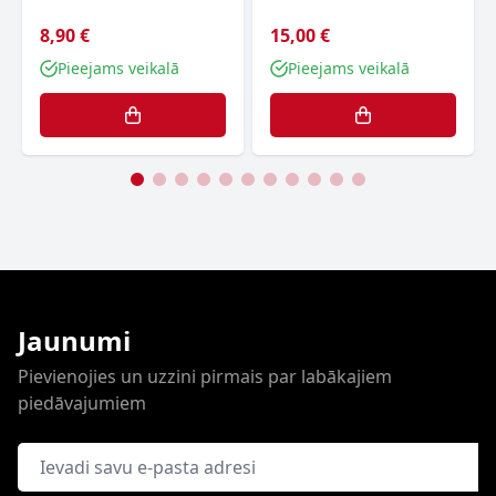
8,90 €
15,00 €
Pieejams veikalā
Pieejams veikalā
Jaunumi
Pievienojies un uzzini pirmais par labākajiem
piedāvajumiem
E-pasta adrese