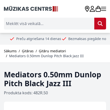
Skip to Content
Meklēt visā veikalā...
Preču atgriešana 14 dienas
Bezmaksas piegāde no 99€
Droš
Sākums
/
Ģitāras
/
Ģitāru mediatori
/
Mediators 0.50mm Dunlop Pitch Black Jazz III
Mediators 0.50mm Dunlop
Pitch Black Jazz III
Produkta kods: 482R.50