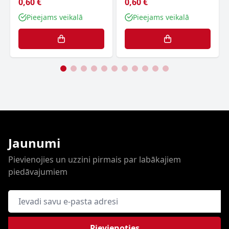
0,60 €
0,60 €
Pieejams veikalā
Pieejams veikalā
Jaunumi
Pievienojies un uzzini pirmais par labākajiem
piedāvajumiem
E-pasta adrese
Pievienoties