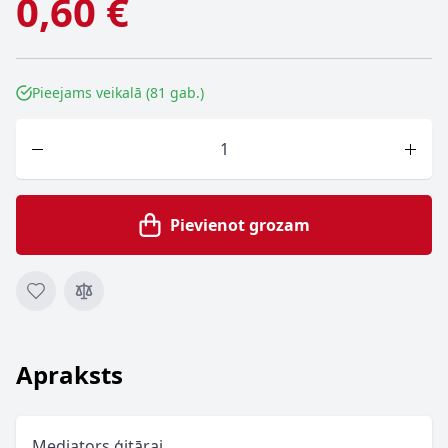
0,60 €
Pieejams veikalā (81 gab.)
Skaits
Pievienot grozam
Apraksts
Mediators ģitārai