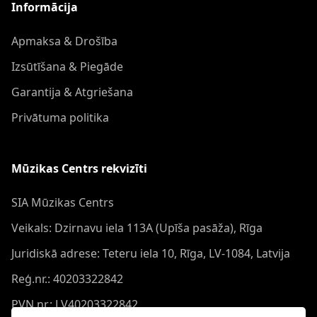
Informācija
Apmaksa & Drošība
Izsūtīšana & Piegāde
Garantija & Atgriešana
Privātuma politika
Mūzikas Centrs rekvizīti
SIA Mūzikas Centrs
Veikals: Dzirnavu iela 113A (Upīša pasāža), Rīga
Juridiskā adrese: Teteru iela 10, Rīga, LV-1084, Latvija
Reģ.nr.: 40203322842
PVN nr.: LV40203322842