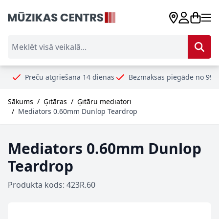
Skip to Content
Meklēt visā veikalā...
Preču atgriešana 14 dienas
Bezmaksas piegāde no 99€
Droš
Sākums
/
Ģitāras
/
Ģitāru mediatori
/
Mediators 0.60mm Dunlop Teardrop
Mediators 0.60mm Dunlop
Teardrop
Produkta kods: 423R.60