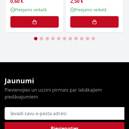
0,60 €
2,50 €
Pieejams veikalā
Pieejams veikalā
Jaunumi
Pievienojies un uzzini pirmais par labākajiem
piedāvajumiem
E-pasta adrese
Pievienoties