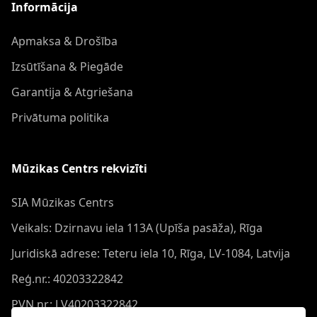
Informācija
Apmaksa & Drošība
Izsūtīšana & Piegāde
Garantija & Atgriešana
Privātuma politika
Mūzikas Centrs rekvizīti
SIA Mūzikas Centrs
Veikals: Dzirnavu iela 113A (Upīša pasāža), Rīga
Juridiskā adrese: Teteru iela 10, Rīga, LV-1084, Latvija
Reģ.nr.: 40203322842
PVN nr.: LV40203322842